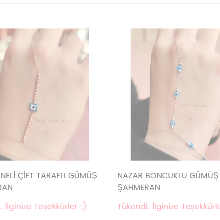
NELİ ÇİFT TARAFLI GÜMÜŞ
NAZAR BONCUKLU GÜMÜŞ
RAN
ŞAHMERAN
 İlginize Teşekkürler :)
Tükendi. İlginize Teşekkürle