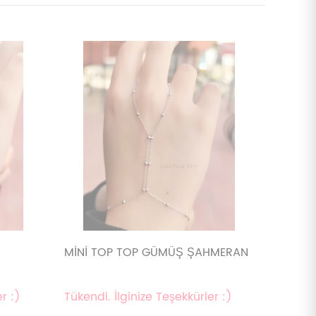
MİNİ TOP TOP GÜMÜŞ ŞAHMERAN
r :)
Tükendi. İlginize Teşekkürler :)