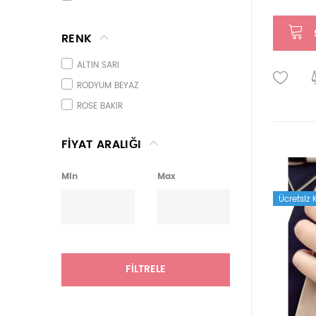
ERKEK YÜZÜK
ERKEK BİLEKLİK
RENK
KİŞİYE ÖZEL
ALTIN SARI
EK İŞLEM
RODYUM BEYAZ
GÜMÜŞ AKSESUAR
ROSE BAKIR
ROZET
FİYAT ARALIĞI
Min
Max
Ücretsiz
FILTRELE