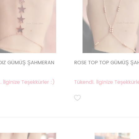
LDIZ GÜMÜŞ ŞAHMERAN
ROSE TOP TOP GÜMÜŞ ŞA
 İlginize Teşekkürler :)
Tükendi. İlginize Teşekkürle