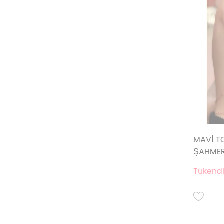
MAVİ T
ŞAHME
Tükendi.