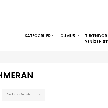
KATEGORİLER
GÜMÜŞ
TÜKENIYOR
YENIDEN S
HMERAN
Sıralama Seçiniz