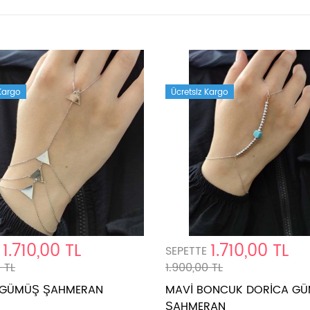
 Kargo
Ücretsiz Kargo
1.710,00 TL
1.710,00 TL
SEPETTE
 TL
1.900,00 TL
 GÜMÜŞ ŞAHMERAN
MAVİ BONCUK DORİCA G
ŞAHMERAN