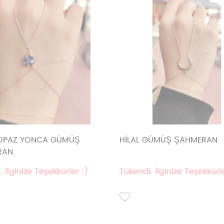
OPAZ YONCA GÜMÜŞ
HİLAL GÜMÜŞ ŞAHMERAN
RAN
 İlginize Teşekkürler :)
Tükendi. İlginize Teşekkürle