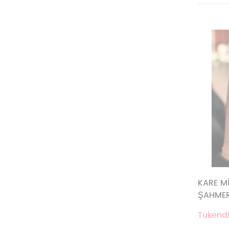
KARE Mİ
ŞAHME
Tükendi.