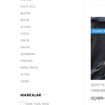
KOLYE UCU
BİLEKLİK
BİLEZİK
ALYANS
Ücretsiz
YÜZÜK
ZİNCİR
HALHAL
ŞAHMERAN
PIERCING
ERKEK ZİNCİR
SETLER
HIZMA
SEPETTE
SWAROVSKI YÜZÜK
1.900,00
MARKALAR
BEBEK İĞNESİ
ÜÇGEN
SWAROVSKI KOLYE
Güler Yüzlü Silver