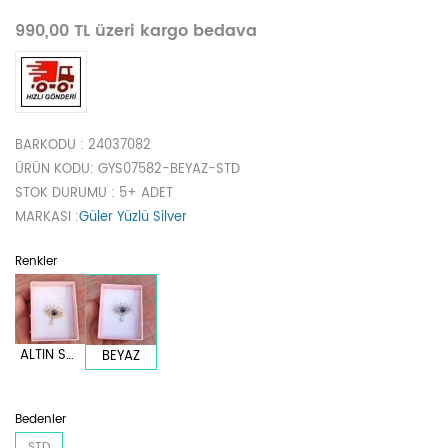
990,00 TL üzeri kargo bedava
BARKODU
: 24037082
ÜRÜN KODU
: GYS07582-BEYAZ-STD
STOK DURUMU
: 5+ ADET
MARKASI
:
Güler Yüzlü Silver
Renkler
ALTIN SARI
BEYAZ
Bedenler
STD