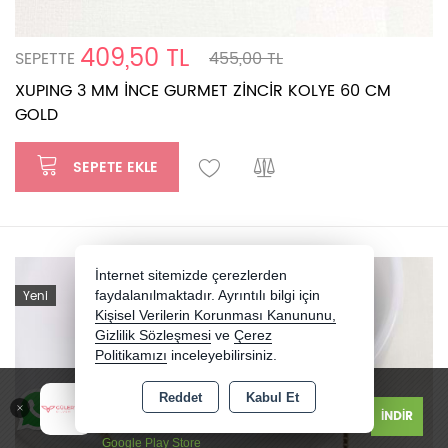
409,50 TL
SEPETTE
455,00 TL
XUPING 3 MM İNCE GURMET ZİNCİR KOLYE 60 CM
GOLD
SEPETE EKLE
İnternet sitemizde çerezlerden
Yeni
faydalanılmaktadır. Ayrıntılı bilgi için
Kişisel Verilerin Korunması Kanununu,
Gizlilik Sözleşmesi
ve
Çerez
Politikamızı
inceleyebilirsiniz.
Güler Yüzlü Silver - Jewelry
Reddet
Kabul Et
İNDİR
Ücretsiz
Google Play Store