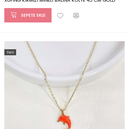
XUPING KIRMIZI MİNELİ BALİNA KOLYE 45 CM GOLD
SEPETE EKLE
Yeni