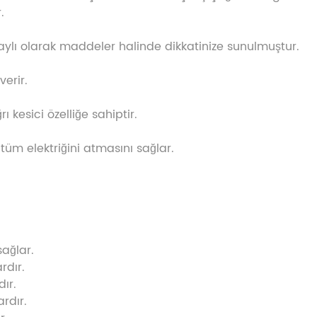
.
taylı olarak maddeler halinde dikkatinize sunulmuştur.
verir.
 kesici özelliğe sahiptir.
tüm elektriğini atmasını sağlar.
sağlar.
rdır.
dır.
ardır.