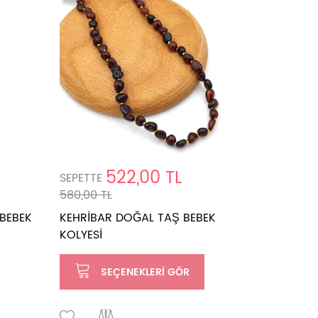
Ücretsiz K
522,00 TL
SEPETTE
SEPETTE
580,00 TL
1.244,00 
BEBEK
KEHRİBAR DOĞAL TAŞ BEBEK
58 CM YE
KOLYESİ
ORJİNAL
SEÇENEKLERI GÖR
SE