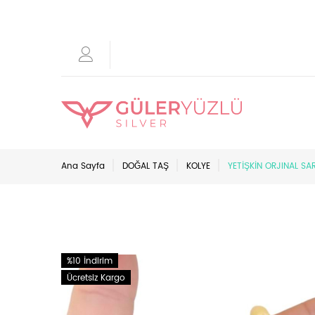
Ana Sayfa
DOĞAL TAŞ
KOLYE
YETİŞKİN ORJINAL SA
%10 İndirim
Ücretsiz Kargo