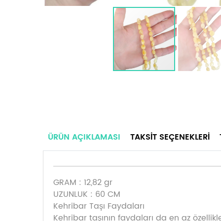
ÜRÜN AÇIKLAMASI
TAKSIT SEÇENEKLERI
GRAM : 12,82 gr
UZUNLUK : 60 CM
Kehribar Taşı Faydaları
Kehribar taşının faydaları da en az özelli