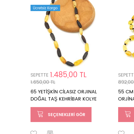
Ücretsiz Kargo
1.485,00 TL
SEPETTE
SEPETT
1.650,00 TL
892,00
65 YETİŞKİN CİLASIZ ORJINAL
55 CM 
DOĞAL TAŞ KEHRİBAR KOLYE
ORJİN
SEÇENEKLERI GÖR