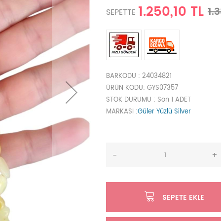
1.250,10 TL
1.
SEPETTE
BARKODU
: 24034821
ÜRÜN KODU
: GYS07357
STOK DURUMU
: Son 1 ADET
MARKASI
:
Güler Yüzlü Silver
-
+
SEPETE EKLE