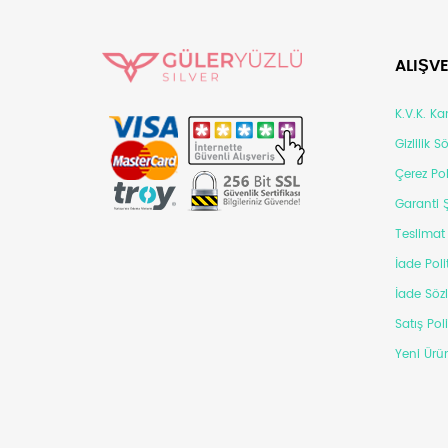
ALIŞVE
K.V.K. K
Gizlilik 
Çerez Pol
Garanti Ş
Teslimat 
İade Poli
İade Söz
Satış Pol
Yeni Ürün