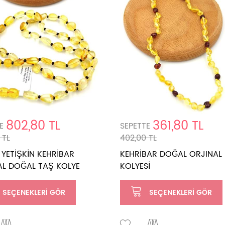
802,80 TL
361,80 TL
E
SEPETTE
 TL
402,00 TL
YETİŞKİN KEHRİBAR
KEHRİBAR DOĞAL ORJINAL 
AL DOĞAL TAŞ KOLYE
KOLYESİ
SEÇENEKLERI GÖR
SEÇENEKLERI GÖR