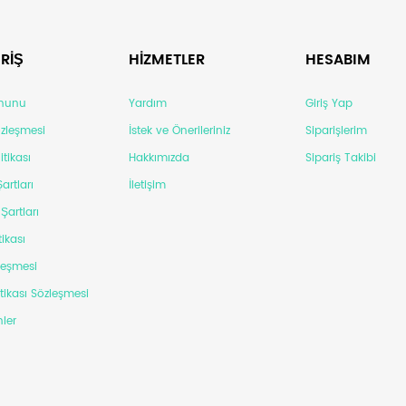
RİŞ
HİZMETLER
HESABIM
anunu
Yardım
Giriş Yap
Sözleşmesi
İstek ve Önerileriniz
Siparişlerim
itikası
Hakkımızda
Sipariş Takibi
artları
İletişim
Şartları
tikası
leşmesi
itikası Sözleşmesi
ler