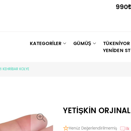
990₺ ÜZER
KATEGORİLER
GÜMÜŞ
TÜKENIYOR
YENIDEN S
RI KEHRİBAR KOLYE
YETİŞKİN ORJINAL
Henüz Değerlendirilmemiş
İlk