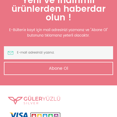
Yeni ve indirimli
ürünlerden haberdar
olun !
E-Bülten'e kayıt için mail adresinizi yazmanız ve "Abone Ol"
butonuna tıklamanız yeterli olacaktır.
Abone Ol