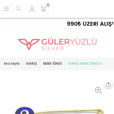
0
990₺ ÜZERİ ALIŞV
Ana Sayfa
GÜMÜŞ
BEBEK İĞNESİ
GÜMÜŞ BEBEK İĞNESİ 6