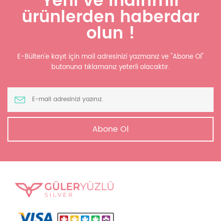
Yeni ve indirimli
ürünlerden haberdar
olun !
E-Bülten'e kayıt için mail adresinizi yazmanız ve "Abone Ol"
butonuna tıklamanız yeterli olacaktır.
Abone Ol