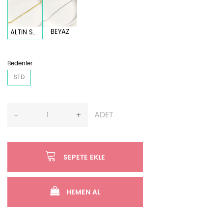
BEYAZ
ALTIN SARI
Bedenler
STD
ADET
-
+
SEPETE EKLE
HEMEN AL