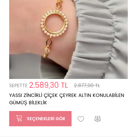
2.589,30 TL
SEPETTE
2.877,00 TL
YASSI ZİNCİRLİ ÇİÇEK ÇEYREK ALTIN KONULABİLEN
GÜMÜŞ BİLEKLİK
SEÇENEKLERI GÖR