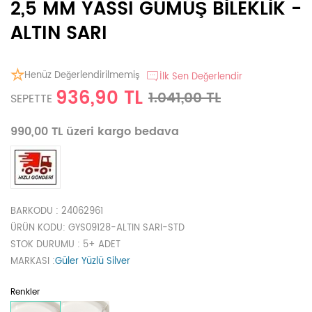
2,5 MM YASSI GÜMÜŞ BİLEKLİK -
ALTIN SARI
Henüz Değerlendirilmemiş
İlk Sen Değerlendir
936,90 TL
1.041,00 TL
SEPETTE
990,00 TL üzeri kargo bedava
BARKODU
: 24062961
ÜRÜN KODU
: GYS09128-ALTIN SARI-STD
STOK DURUMU
: 5+ ADET
MARKASI
:
Güler Yüzlü Silver
Renkler