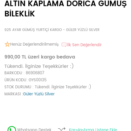
ALTIN KAPLAMA DORİCA GÜMÜŞ
BİLEKLİK
925 AYAR GÜMÜŞ YURTİÇİ KARGO - GÜLER YÜZLÜ SILVER
Henüz Değerlendirilmemiş
İlk Sen Değerlendir
990,00 TL üzeri kargo bedava
Tükendi. İlginize Teşekkürler :)
BARKODU
: 86906807
ÜRÜN KODU
: GYS00135
STOK DURUMU
: Tükendi. İlginize Teşekkürler :)
MARKASI
:
Güler Yüzlü Silver
Whatsapp Destek
Karşılaştırma Listene Ekle