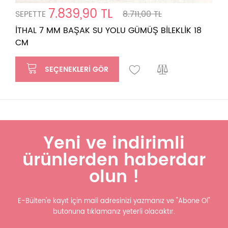
7.839,90 TL
SEPETTE
8.711,00 TL
İTHAL 7 MM BAŞAK SU YOLU GÜMÜŞ BİLEKLİK 18
CM
SEÇENEKLERI GÖR
Yeni ve indirimli
ürünlerden haberdar
olun !
E-Bülten'e kayıt için mail adresinizi yazmanız ve "Abone Ol"
butonuna tıklamanız yeterli olacaktır.