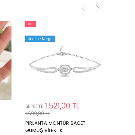
%10
%10
Ücretsiz Kargo
Ücretsiz K
1.521,00 TL
SEPETTE
SEPETTE
1.690,00 TL
2.561,00 
N
PIRLANTA MONTÜR BAGET
İTHAL YO
GÜMÜŞ BİLEKLİK
GÜMÜŞ Bİ