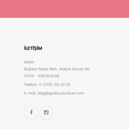
İLETIŞIM
Adres:
Buğday Pazarı Mah. Atatürk Bulvarı No:
55/18 - KAPUSUZLAR
Telefon:
0 (376) 212 24 25
E-mail:
bilgi@guleryuzlusilver.com