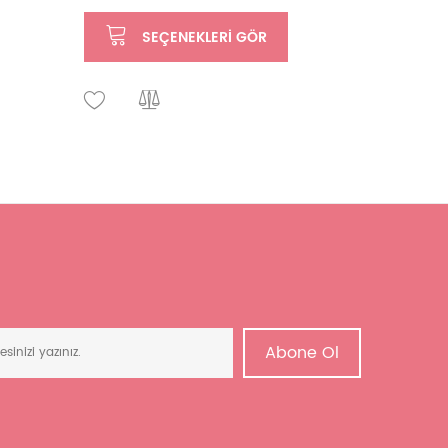
SEÇENEKLERI GÖR
SE
Abone Ol