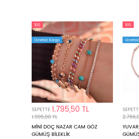
%10
%10
Ücretsiz Kargo
Ücretsi
1.795,50 TL
SEPETTE
SEPETT
1.995,00 TL
2.766,
MİNİ DOÇ NAZAR CAM GÖZ
YUVARL
GÜMÜŞ BİLEKLİK
GÜMÜŞ 