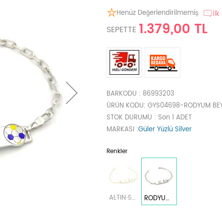
Henüz Değerlendirilmemiş
İlk
1.379,00 TL
SEPETTE
BARKODU
: 86993203
ÜRÜN KODU
: GYS04698-RODYUM BE
STOK DURUMU
: Son 1 ADET
MARKASI
:
Güler Yüzlü Silver
Renkler
ALTIN SARI
RODYUM BEYAZ