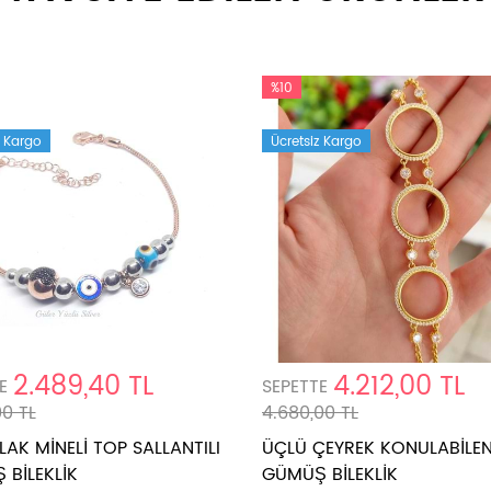
%10
z Kargo
Ücretsiz Kargo
2.489,40 TL
4.212,00 TL
E
SEPETTE
00 TL
4.680,00 TL
AK MİNELİ TOP SALLANTILI
ÜÇLÜ ÇEYREK KONULABİLE
BİLEKLİK
GÜMÜŞ BİLEKLİK