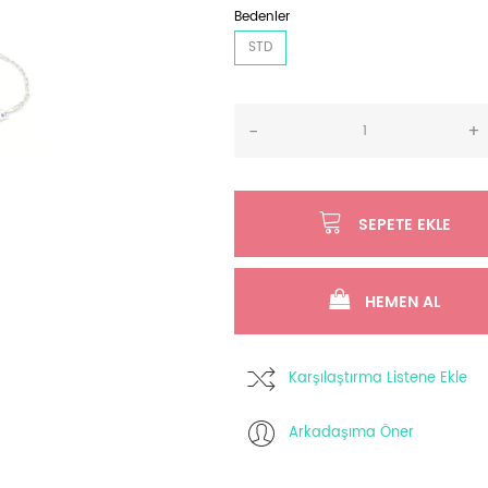
Bedenler
STD
-
+
SEPETE EKLE
HEMEN AL
Karşılaştırma Listene Ekle
Arkadaşıma Öner