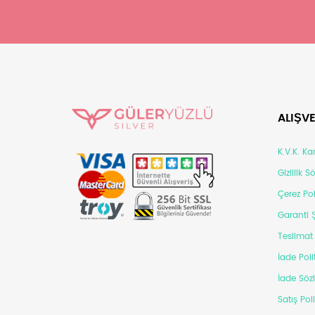
ALIŞVE
K.V.K. K
Gizlilik 
Çerez Pol
Garanti Ş
Teslimat 
İade Poli
İade Söz
Satış Pol