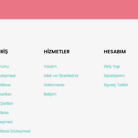
RİŞ
HİZMETLER
HESABIM
anunu
Yardım
Giriş Yap
Sözleşmesi
İstek ve Önerileriniz
Siparişlerim
itikası
Hakkımızda
Sipariş Takibi
artları
İletişim
Şartları
tikası
leşmesi
itikası Sözleşmesi