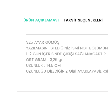
ÜRÜN AÇIKLAMASI
TAKSIT SEÇENEKLERI
925 AYAR GÜMÜŞ
YAZILMASINI İSTEDİĞİNİZ İSMİ NOT BÖLÜMÜNE
1-2 GÜN İÇERİSİNDE ÇIKIŞI SAĞLANACAKTIR
ORT GRAM : 3,26 gr
UZUNLUK : 14,5 CM
UZUNLUĞU DİLEDİĞİNİZ GİBİ AYARLAYABİLİR