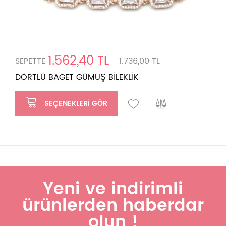
1.562,40 TL
SEPETTE
1.736,00 TL
DÖRTLÜ BAGET GÜMÜŞ BİLEKLİK
SEÇENEKLERI GÖR
Yeni ve indirimli
ürünlerden haberdar
olun !