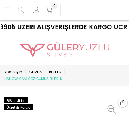
0
90₺ ÜZERİ ALIŞVERİŞLERDE KARGO ÜCRETS
Ana Sayfa
GÜMÜŞ
BİLEKLİK
HALLOW CAM GÖZ GÜMÜŞ BİLEKLİK
%10 İndirim
Ücretsiz Kargo