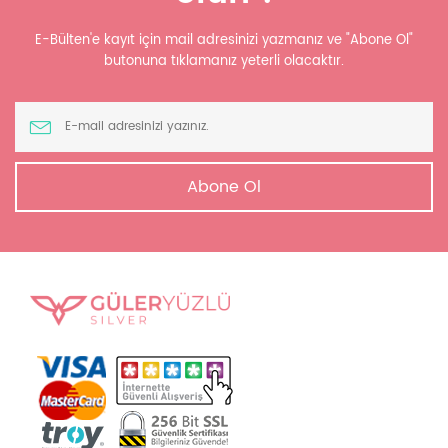
E-Bülten'e kayıt için mail adresinizi yazmanız ve "Abone Ol"
butonuna tıklamanız yeterli olacaktır.
Abone Ol