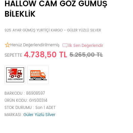
HALLOW CAM GÖZ GÜMÜŞ
BİLEKLİK
925 AYAR GÜMÜŞ YURTİÇİ KARGO - GÜLER YÜZLÜ SILVER
Henüz Değerlendirilmemiş
İlk Sen Değerlendir
4.738,50 TL
5.265,00 TL
SEPETTE
BARKODU
: 86908597
ÜRÜN KODU
: GYS00314
STOK DURUMU
: Son 1 ADET
MARKASI
:
Güler Yüzlü Silver