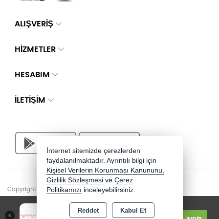
ALIŞVERİŞ
HİZMETLER
HESABIM
İLETIŞIM
İnternet sitemizde çerezlerden
faydalanılmaktadır. Ayrıntılı bilgi için
Kişisel Verilerin Korunması Kanununu,
Gizlilik Sözleşmesi
ve
Çerez
Copyright 2026 guleryuzlusilver.com - Tüm hakları saklıdır.
Politikamızı
inceleyebilirsiniz.
Güler Yüzlü Silver - Jewelry
Reddet
Kabul Et