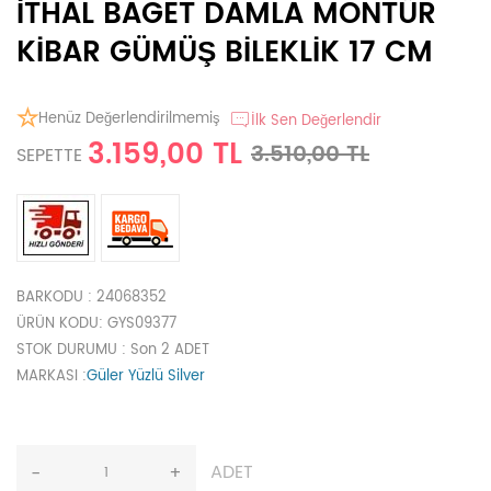
İTHAL BAGET DAMLA MONTÜR
KİBAR GÜMÜŞ BİLEKLİK 17 CM
Henüz Değerlendirilmemiş
İlk Sen Değerlendir
3.159,00 TL
3.510,00 TL
SEPETTE
BARKODU
: 24068352
ÜRÜN KODU
: GYS09377
STOK DURUMU
: Son 2 ADET
MARKASI
:
Güler Yüzlü Silver
ADET
-
+