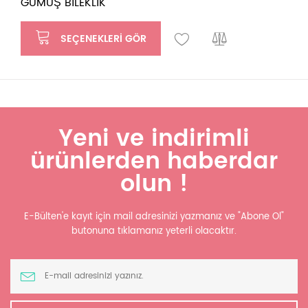
GÜMÜŞ BİLEKLİK
SEÇENEKLERI GÖR
Yeni ve indirimli
ürünlerden haberdar
olun !
E-Bülten'e kayıt için mail adresinizi yazmanız ve "Abone Ol"
butonuna tıklamanız yeterli olacaktır.