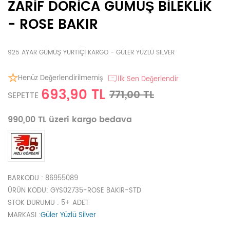
ZARİF DORİCA GÜMÜŞ BİLEKLİK
- ROSE BAKIR
925 AYAR GÜMÜŞ YURTİÇİ KARGO - GÜLER YÜZLÜ SILVER
Henüz Değerlendirilmemiş
İlk Sen Değerlendir
693,90 TL
771,00 TL
SEPETTE
990,00 TL üzeri kargo bedava
BARKODU
: 86955089
ÜRÜN KODU
: GYS02735-ROSE BAKIR-STD
STOK DURUMU
: 5+ ADET
MARKASI
:
Güler Yüzlü Silver