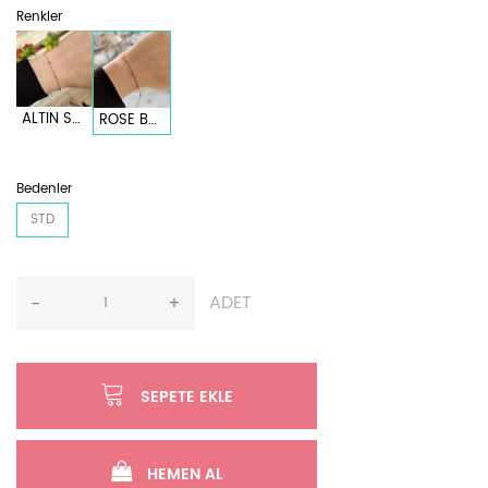
Renkler
ALTIN SARI
ROSE BAKIR
Bedenler
STD
ADET
-
+
SEPETE EKLE
HEMEN AL