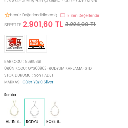
925 AYAR GÜMÜŞ YURTİÇİ KARGO - GÜLER YÜZLÜ SILVER
Henüz Değerlendirilmemiş
İlk Sen Değerlendir
2.901,60 TL
3.224,00 TL
SEPETTE
BARKODU
: 86915861
ÜRÜN KODU
: GYS00963-RODYUM KAPLAMA-STD
STOK DURUMU
: Son 1 ADET
MARKASI
:
Güler Yüzlü Silver
Renkler
ALTIN SARI
ROSE BAKIR
RODYUM BEYAZ