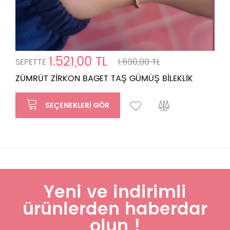
1.521,00 TL
SEPETTE
1.690,00 TL
ZÜMRÜT ZİRKON BAGET TAŞ GÜMÜŞ BİLEKLİK
SEÇENEKLERI GÖR
Yeni ve indirimli
ürünlerden haberdar
olun !