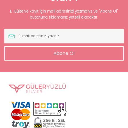
E-Bülten'e kayıt için mail adresinizi yazmanız ve "Abone Ol"
butonuna tıklamanız yeterli olacaktır.
Abone Ol