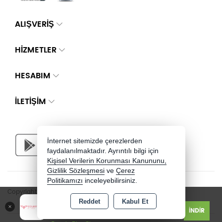
ALIŞVERİŞ
HİZMETLER
HESABIM
İLETIŞIM
İnternet sitemizde çerezlerden
faydalanılmaktadır. Ayrıntılı bilgi için
Kişisel Verilerin Korunması Kanununu,
Gizlilik Sözleşmesi
ve
Çerez
Politikamızı
inceleyebilirsiniz.
Copyright 2026 guleryuzlusilver.com - Tüm hakları saklıdır.
Güler Yüzlü Silver - Jewelry
Reddet
Kabul Et
İNDİR
Ücretsiz