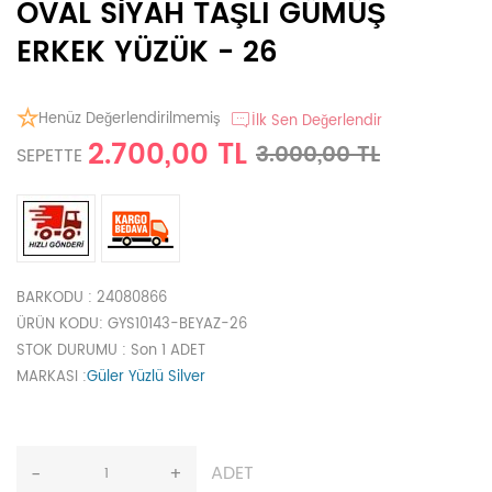
OVAL SİYAH TAŞLI GÜMÜŞ
ERKEK YÜZÜK - 26
Henüz Değerlendirilmemiş
İlk Sen Değerlendir
2.700,00 TL
3.000,00 TL
SEPETTE
BARKODU
: 24080866
ÜRÜN KODU
: GYS10143-BEYAZ-26
STOK DURUMU
: Son 1 ADET
MARKASI
:
Güler Yüzlü Silver
ADET
-
+