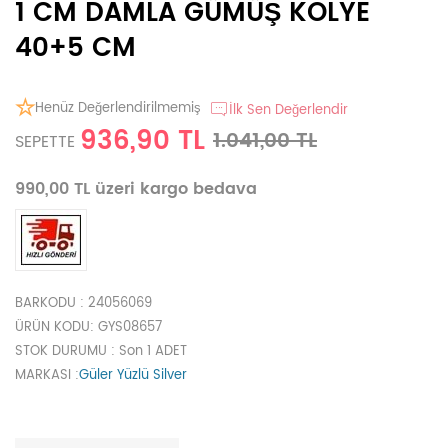
1 CM DAMLA GÜMÜŞ KOLYE
40+5 CM
Henüz Değerlendirilmemiş
İlk Sen Değerlendir
936,90 TL
1.041,00 TL
SEPETTE
990,00 TL üzeri kargo bedava
BARKODU
: 24056069
ÜRÜN KODU
: GYS08657
STOK DURUMU
: Son 1 ADET
MARKASI
:
Güler Yüzlü Silver