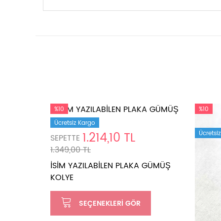
%10
%10
Ücretsiz Kargo
1.214,10 TL
Ücretsi
SEPETTE
1.349,00 TL
İSİM YAZILABİLEN PLAKA GÜMÜŞ
KOLYE
SEÇENEKLERI GÖR