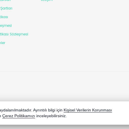
Şartları
tikası
leşmesi
itikası Sözleşmesi
ler
dalanılmaktadır. Ayrıntılı bilgi için
Kişisel Verilerin Korunması
e
Çerez Politikamızı
inceleyebilirsiniz.