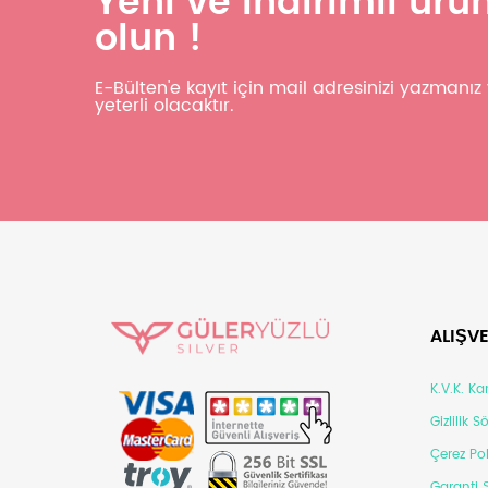
Yeni ve indirimli ür
olun !
E-Bülten'e kayıt için mail adresinizi yazmanı
yeterli olacaktır.
ALIŞVE
K.V.K. K
Gizlilik 
Çerez Pol
Garanti Ş