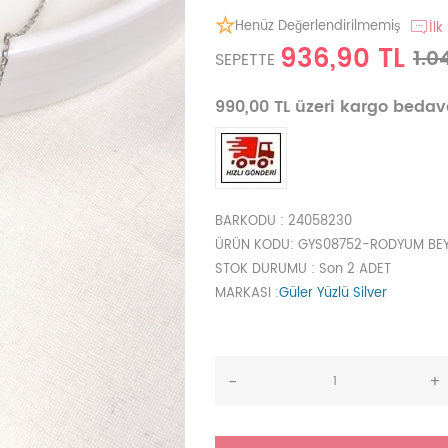
Henüz Değerlendirilmemiş
İlk
936,90 TL
1.0
SEPETTE
990,00 TL üzeri kargo beda
BARKODU
: 24058230
ÜRÜN KODU
: GYS08752-RODYUM BE
STOK DURUMU
: Son 2 ADET
MARKASI
:
Güler Yüzlü Silver
-
+