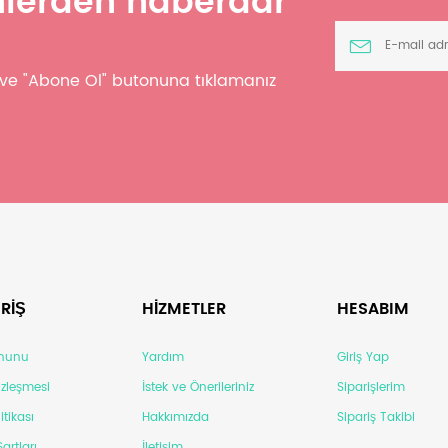
ünlerden haberdar
z ve "Abone Ol" butonuna tıklamanız
RİŞ
HİZMETLER
HESABIM
anunu
Yardım
Giriş Yap
Sözleşmesi
İstek ve Önerileriniz
Siparişlerim
itikası
Hakkımızda
Sipariş Takibi
artları
İletişim