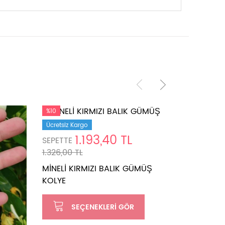
%10
%10
Ücretsiz Kargo
Ücretsiz K
1.193,40 TL
SEPETTE
SEPETTE
1.326,00 TL
1.218,00 T
MİNELİ KIRMIZI BALIK GÜMÜŞ
BAGET D
KOLYE
GÜMÜŞ K
SEÇENEKLERI GÖR
SE