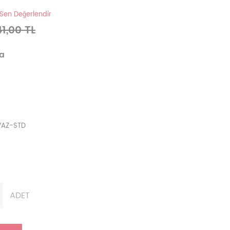
 Sen Değerlendir
41,00 TL
va
YAZ-STD
ADET