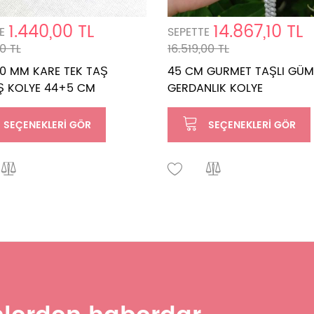
1.440,00 TL
14.867,10 TL
E
SEPETTE
0 TL
16.519,00 TL
10 MM KARE TEK TAŞ
45 CM GURMET TAŞLI GÜ
 KOLYE 44+5 CM
GERDANLIK KOLYE
SEÇENEKLERI GÖR
SEÇENEKLERI GÖR