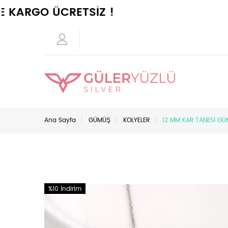
RGO ÜCRETSİZ !
Ana Sayfa
GÜMÜŞ
KOLYELER
12 MM KAR TANESİ G
%10 İndirim