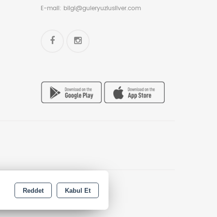
E-mail:
bilgi@guleryuzlusilver.com
Reddet
Kabul Et