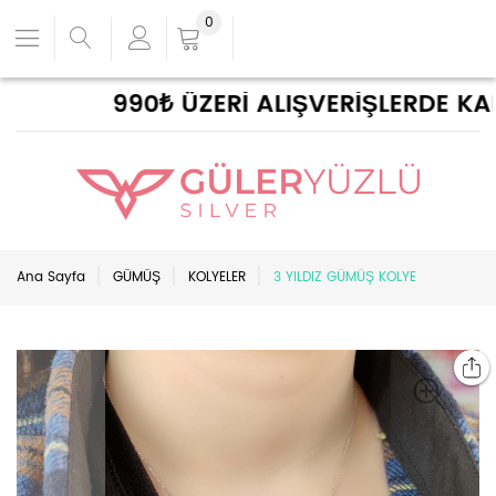
0
990₺ ÜZERİ ALIŞVERİŞLERDE KAR
Ana Sayfa
GÜMÜŞ
KOLYELER
3 YILDIZ GÜMÜŞ KOLYE