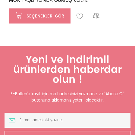
MOR TAŞLI YONCA GÜMÜŞ KOLYE
SEÇENEKLERI GÖR
Yeni ve indirimli
ürünlerden haberdar
olun !
E-Bülten'e kayıt için mail adresinizi yazmanız ve "Abone Ol"
butonuna tıklamanız yeterli olacaktır.