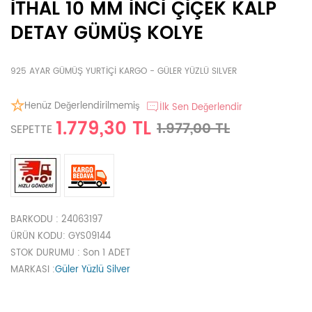
İTHAL 10 MM İNCİ ÇİÇEK KALP
DETAY GÜMÜŞ KOLYE
925 AYAR GÜMÜŞ YURTİÇİ KARGO - GÜLER YÜZLÜ SILVER
Henüz Değerlendirilmemiş
İlk Sen Değerlendir
1.779,30 TL
1.977,00 TL
SEPETTE
BARKODU
: 24063197
ÜRÜN KODU
: GYS09144
STOK DURUMU
: Son 1 ADET
MARKASI
:
Güler Yüzlü Silver