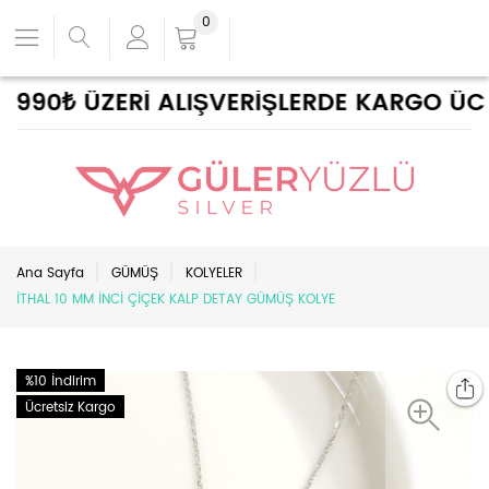
0
90₺ ÜZERİ ALIŞVERİŞLERDE KARGO ÜCRET
Ana Sayfa
GÜMÜŞ
KOLYELER
İTHAL 10 MM İNCİ ÇİÇEK KALP DETAY GÜMÜŞ KOLYE
%10 İndirim
Ücretsiz Kargo