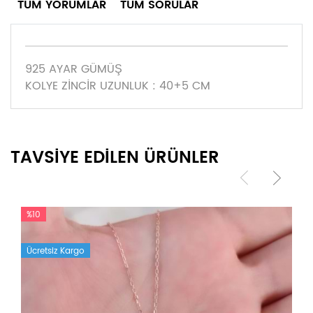
TÜM YORUMLAR
TÜM SORULAR
925 AYAR GÜMÜŞ
KOLYE ZİNCİR UZUNLUK : 40+5 CM
TAVSİYE EDİLEN ÜRÜNLER
%10
Ücretsiz Kargo