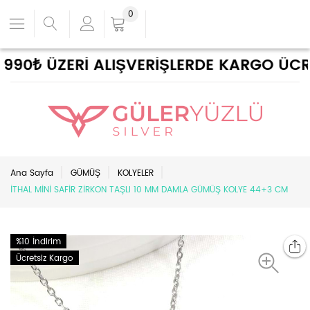
0
90₺ ÜZERİ ALIŞVERİŞLERDE KARGO ÜCRETS
Ana Sayfa
GÜMÜŞ
KOLYELER
İTHAL MİNİ SAFİR ZİRKON TAŞLI 10 MM DAMLA GÜMÜŞ KOLYE 44+3 CM
%10 İndirim
Ücretsiz Kargo