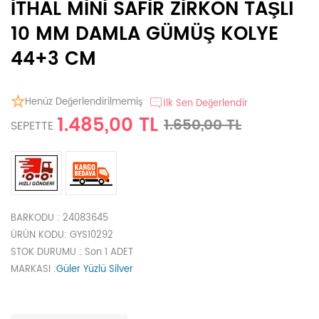
İTHAL MİNİ SAFİR ZİRKON TAŞLI
10 MM DAMLA GÜMÜŞ KOLYE
44+3 CM
Henüz Değerlendirilmemiş
İlk Sen Değerlendir
1.485,00 TL
1.650,00 TL
SEPETTE
BARKODU
: 24083645
ÜRÜN KODU
: GYS10292
STOK DURUMU
: Son 1 ADET
MARKASI
:
Güler Yüzlü Silver