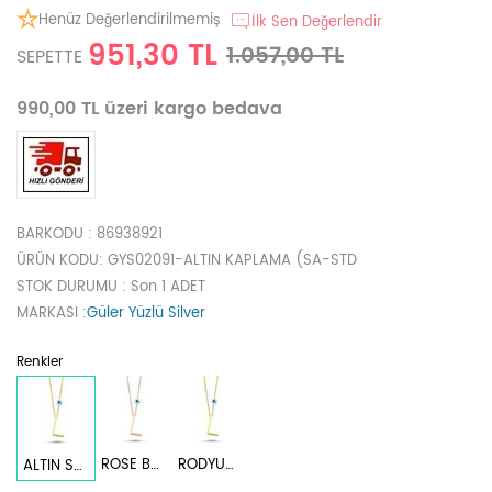
Henüz Değerlendirilmemiş
İlk Sen Değerlendir
951,30 TL
1.057,00 TL
SEPETTE
990,00 TL üzeri kargo bedava
BARKODU
: 86938921
ÜRÜN KODU
: GYS02091-ALTIN KAPLAMA (SA-STD
STOK DURUMU
: Son 1 ADET
MARKASI
:
Güler Yüzlü Silver
Renkler
ROSE BAKIR
RODYUM BEYAZ
ALTIN SARI