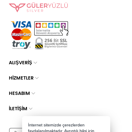
ALIŞVERİŞ
HİZMETLER
HESABIM
İLETIŞIM
İnternet sitemizde çerezlerden
faydalanılmaktadır. Ayrıntılı bilgi için