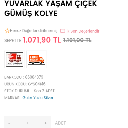
YUVARLAK YAŞAM ÇİÇEK
GÜMÜŞ KOLYE
Henüz Değerlendirilmemiş
İlk Sen Değerlendir
1.071,90 TL
1.191,00 TL
SEPETTE
BARKODU
: 86984379
ÜRÜN KODU
: GYS04146
STOK DURUMU
: Son 2 ADET
MARKASI
:
Güler Yüzlü Silver
ADET
-
+