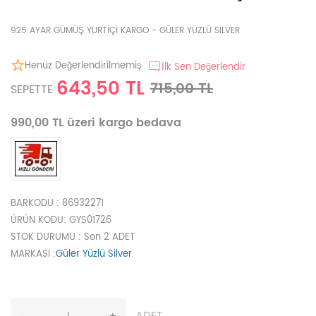
925 AYAR GÜMÜŞ YURTİÇİ KARGO - GÜLER YÜZLÜ SILVER
Henüz Değerlendirilmemiş
İlk Sen Değerlendir
643,50 TL
715,00 TL
SEPETTE
990,00 TL üzeri kargo bedava
BARKODU
: 86932271
ÜRÜN KODU
: GYS01726
STOK DURUMU
: Son 2 ADET
MARKASI
:
Güler Yüzlü Silver