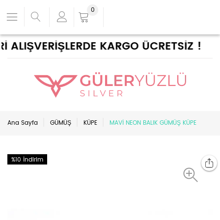
0
İ ALIŞVERİŞLERDE KARGO ÜCRETSİZ !
Ana Sayfa
GÜMÜŞ
KÜPE
MAVİ NEON BALIK GÜMÜŞ KÜPE
%10 İndirim