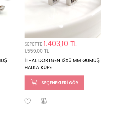
1.403,10 TL
SEPETTE
SEPETTE
1.559,00 TL
990,00 T
MÜŞ
İTHAL DÖRTGEN 12X6 MM GÜMÜŞ
9 MM SIR
HALKA KÜPE
HALKA K
SEÇENEKLERI GÖR
SE