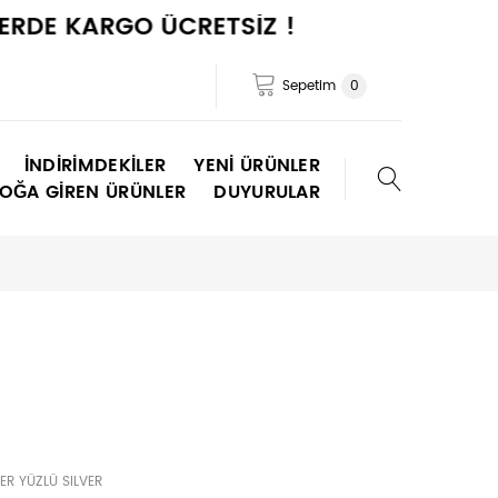
E KARGO ÜCRETSİZ !
Sepetim
0
İNDIRIMDEKILER
YENI ÜRÜNLER
TOĞA GIREN ÜRÜNLER
DUYURULAR
R YÜZLÜ SILVER