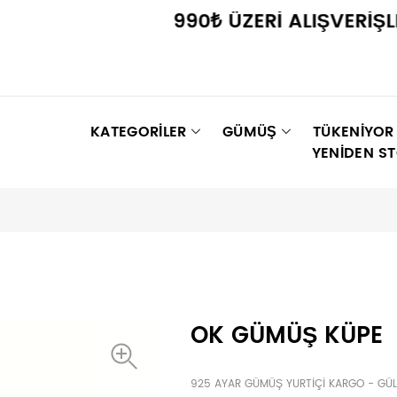
990₺ ÜZERİ ALIŞVERİŞLERD
KATEGORİLER
GÜMÜŞ
TÜKENIYOR
YENIDEN S
OK GÜMÜŞ KÜPE
925 AYAR GÜMÜŞ YURTİÇİ KARGO - GÜLE