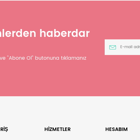
ünlerden haberdar
z ve "Abone Ol" butonuna tıklamanız
RİŞ
HİZMETLER
HESABIM