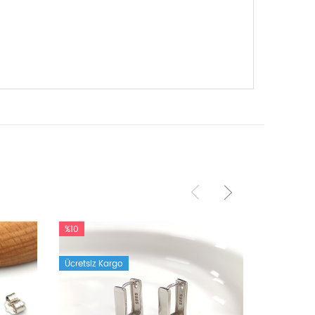
%10
%10
Ücretsiz Kargo