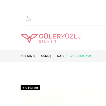
Ana Sayfa
GÜMÜŞ
KÜPE
OK GÜMÜŞ KÜPE
%10 İndirim