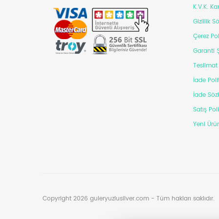
K.V.K. K
Gizlilik 
Çerez Pol
Garanti Ş
Teslimat 
İade Poli
İade Söz
Satış Pol
Yeni Ürün
Copyright 2026 guleryuzlusilver.com - Tüm hakları saklıdır.