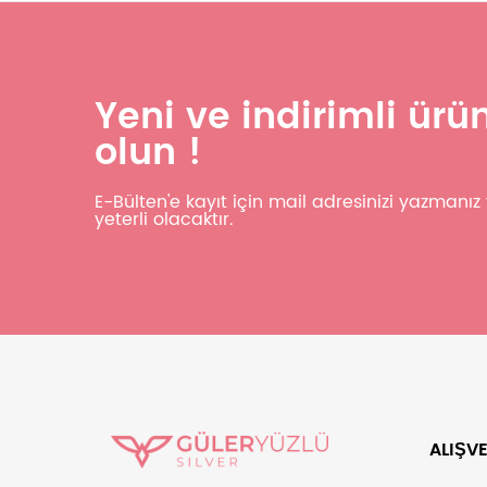
Yeni ve indirimli ür
olun !
E-Bülten'e kayıt için mail adresinizi yazmanı
yeterli olacaktır.
ALIŞVE