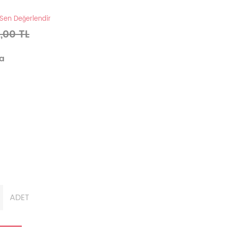
 Sen Değerlendir
,00 TL
va
ADET