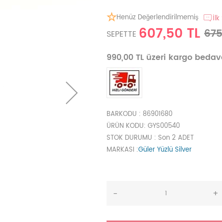
Henüz Değerlendirilmemiş
İlk
607,50 TL
675
SEPETTE
990,00 TL üzeri kargo beda
BARKODU
: 86901680
ÜRÜN KODU
: GYS00540
STOK DURUMU
: Son 2 ADET
MARKASI
:
Güler Yüzlü Silver
-
+