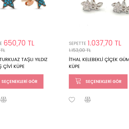
650,70 TL
1.037,70 TL
E
SEPETTE
 TL
1.153,00 TL
URKUAZ TAŞLI YILDIZ
İTHAL KELEBEKLİ ÇİÇEK GÜ
 ÇİVİ KÜPE
KÜPE
SEÇENEKLERI GÖR
SEÇENEKLERI GÖR