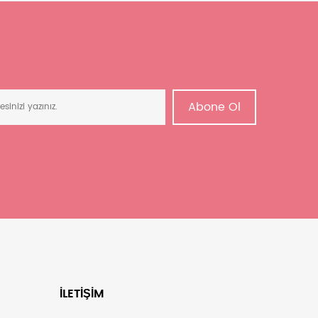
Abone Ol
İLETIŞIM