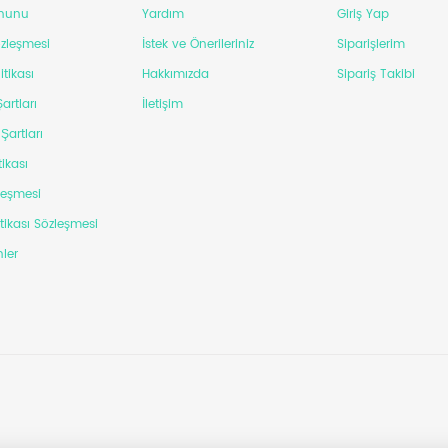
anunu
Yardım
Giriş Yap
Sözleşmesi
İstek ve Önerileriniz
Siparişlerim
itikası
Hakkımızda
Sipariş Takibi
artları
İletişim
Şartları
tikası
leşmesi
itikası Sözleşmesi
ler