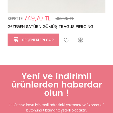
749,70 TL
SEPETTE
833,00 TL
GEZEGEN SATÜRN GÜMÜŞ TRAGUS PIERCING
SEÇENEKLERI GÖR
Yeni ve indirimli
ürünlerden haberdar
olun !
E-Bülten'e kayıt için mail adresinizi yazmanız ve "Abone Ol"
butonuna tıklamanız yeterli olacaktır.