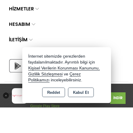
HİZMETLER
HESABIM
İLETIŞIM
İnternet sitemizde çerezlerden
faydalanılmaktadır. Ayrıntılı bilgi için
Kişisel Verilerin Korunması Kanununu,
Gizlilik Sözleşmesi
ve
Çerez
Politikamızı
inceleyebilirsiniz.
Güler Yüzlü Silver - Jewelry
Reddet
Kabul Et
Copyright 2026 guleryuzlusilver.com - Tüm hakları saklıdır.
İNDİR
Ücretsiz
Google Play Store
Bu site AKINSOFT E-Ticaret ile hazırlanmıştır.