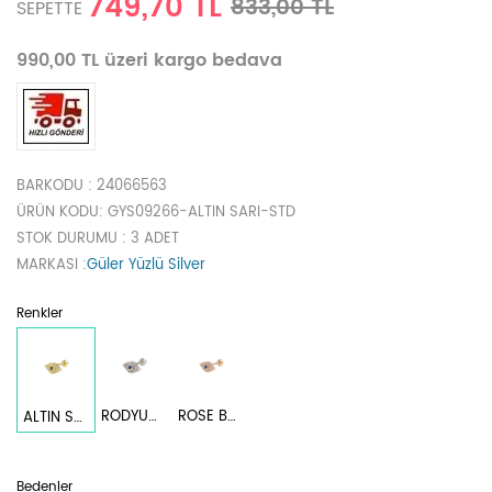
749,70 TL
833,00 TL
SEPETTE
990,00 TL üzeri kargo bedava
BARKODU
: 24066563
ÜRÜN KODU
: GYS09266-ALTIN SARI-STD
STOK DURUMU
: 3 ADET
MARKASI
:
Güler Yüzlü Silver
Renkler
RODYUM BEYAZ
ROSE BAKIR
ALTIN SARI
Bedenler