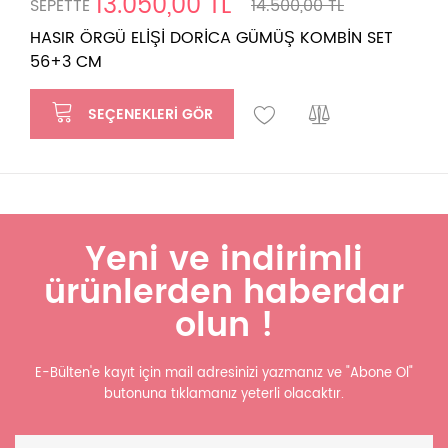
13.050,00 TL
SEPETTE
14.500,00 TL
HASIR ÖRGÜ ELİŞİ DORİCA GÜMÜŞ KOMBİN SET
56+3 CM
SEÇENEKLERI GÖR
Yeni ve indirimli
ürünlerden haberdar
olun !
E-Bülten'e kayıt için mail adresinizi yazmanız ve "Abone Ol"
butonuna tıklamanız yeterli olacaktır.