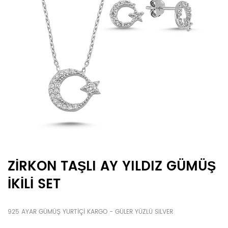
ZİRKON TAŞLI AY YILDIZ GÜMÜŞ
İKİLİ SET
925 AYAR GÜMÜŞ YURTİÇİ KARGO - GÜLER YÜZLÜ SILVER