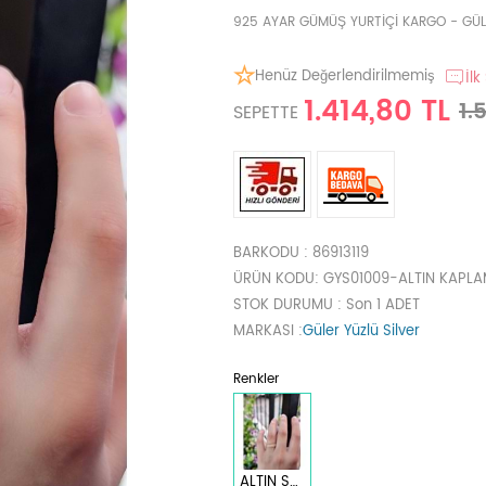
925 AYAR GÜMÜŞ YURTİÇİ KARGO - GÜLE
Henüz Değerlendirilmemiş
İlk
1.414,80 TL
1.
SEPETTE
BARKODU
: 86913119
ÜRÜN KODU
: GYS01009-ALTIN KAPL
STOK DURUMU
: Son 1 ADET
MARKASI
:
Güler Yüzlü Silver
Renkler
ALTIN SARI