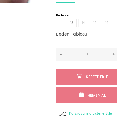
Bedenler
11
13
14
15
16
Beden Tablosu
-
+
SEPETE EKLE
HEMEN AL
Karşılaştırma Listene Ekle