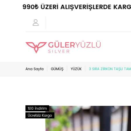
990₺ ÜZERİ ALIŞVERİŞLERDE KARGO ÜC
Ana Sayfa
GÜMÜŞ
YÜZÜK
3 SIRA ZİRKON TAŞLI T
%10 İndirim
Ücretsiz Kargo