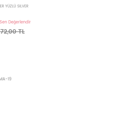
R YÜZLÜ SILVER
 Sen Değerlendir
572,00 TL
AMA-19