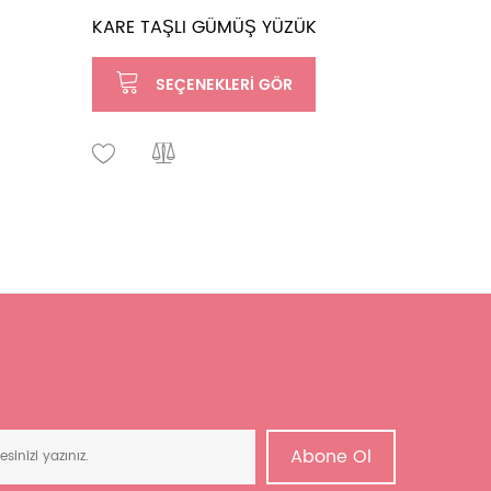
KARE TAŞLI GÜMÜŞ YÜZÜK
MİNİ TE
NUMARA
SEÇENEKLERI GÖR
SE
Abone Ol