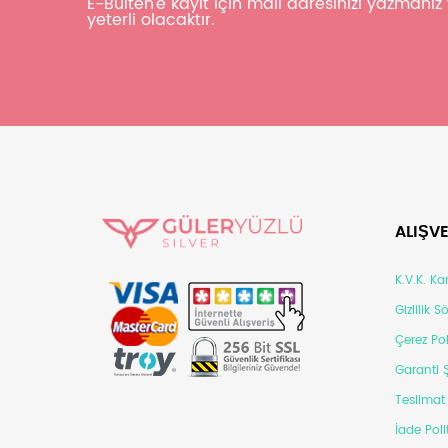
E-Bülten'e kayıt için mail adresinizi yazmanı
yeterli olacaktır.
ALIŞVE
K.V.K. K
Gizlilik 
Çerez Pol
Garanti Ş
Teslimat 
İade Poli