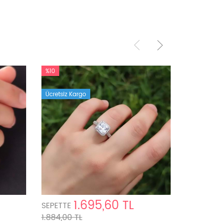
%10
%10
Ücretsiz Kargo
Ücretsiz K
1.695,60 TL
SEPETTE
SEPETTE
1.884,00 TL
1.153,00 T