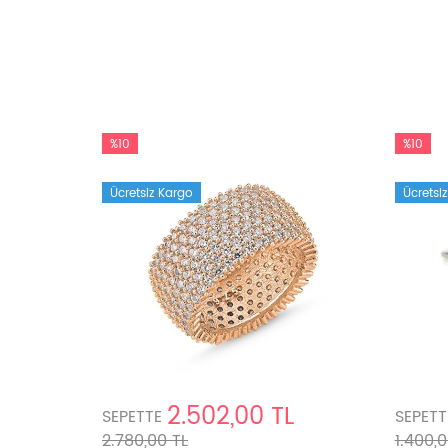
%10
%10
Ücretsiz Kargo
Ücretsi
2.502,00 TL
SEPETTE
SEPETT
2.780,00 TL
1.400,0