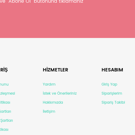
z ve "Abone Ol" butonuna tıklamanız
RİŞ
HİZMETLER
HESABIM
anunu
Yardım
Giriş Yap
Sözleşmesi
İstek ve Önerileriniz
Siparişlerim
itikası
Hakkımızda
Sipariş Takibi
artları
İletişim
Şartları
tikası