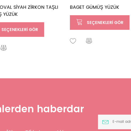
OVAL SİYAH ZİRKON TAŞLI
BAGET GÜMÜŞ YÜZÜK
 YÜZÜK
SEÇENEKLERI GÖR
SEÇENEKLERI GÖR
ünlerden haberdar