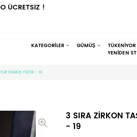
RETSİZ !
KATEGORİLER
GÜMÜŞ
TÜKENIYOR
YENIDEN S
AMTUR GÜMÜŞ YÜZÜK - 19
3 SIRA ZİRKON T
- 19