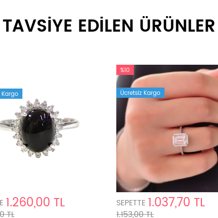
TAVSİYE EDİLEN ÜRÜNLER
%10
Ücretsiz Kargo
z Kargo
1.260,00 TL
1.037,70 TL
E
SEPETTE
0 TL
1.153,00 TL