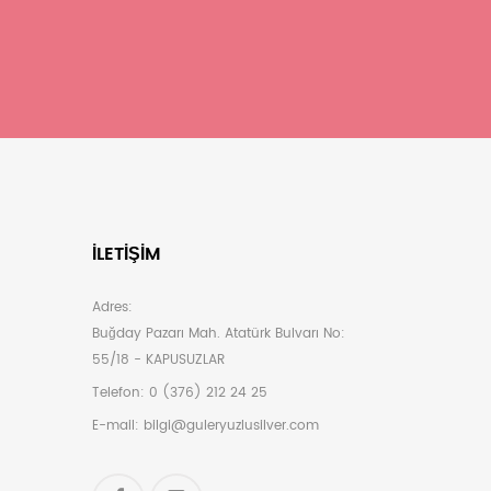
İLETIŞIM
Adres:
Buğday Pazarı Mah. Atatürk Bulvarı No:
55/18 - KAPUSUZLAR
Telefon:
0 (376) 212 24 25
E-mail:
bilgi@guleryuzlusilver.com