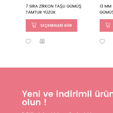
7 SIRA ZİRKON TAŞLI GÜMÜŞ
13 MM 
TAMTUR YÜZÜK
GÜMÜŞ
SEÇENEKLERI GÖR
Yeni ve indirimli ür
olun !