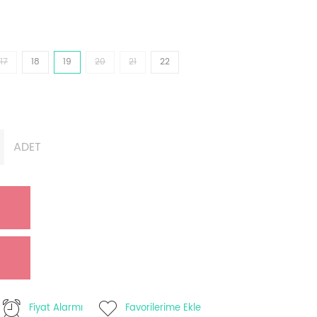
17
18
19
20
21
22
ADET
Fiyat Alarmı
Favorilerime Ekle