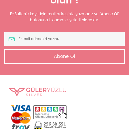
olun !
E-Bülten'e kayıt için mail adresinizi yazmanız ve "Abone Ol"
butonuna tıklamanız yeterli olacaktır.
Abone Ol