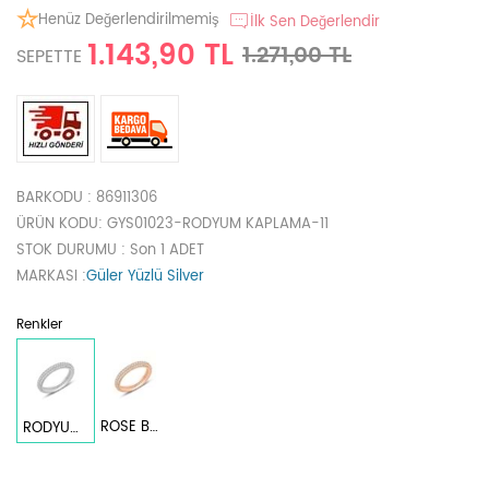
Henüz Değerlendirilmemiş
İlk Sen Değerlendir
1.143,90 TL
1.271,00 TL
SEPETTE
BARKODU
: 86911306
ÜRÜN KODU
: GYS01023-RODYUM KAPLAMA-11
STOK DURUMU
: Son 1 ADET
MARKASI
:
Güler Yüzlü Silver
Renkler
ROSE BAKIR
RODYUM BEYAZ