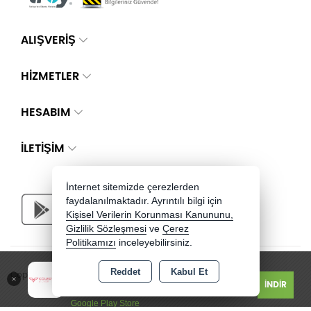
ALIŞVERİŞ
HİZMETLER
HESABIM
İLETIŞIM
İnternet sitemizde çerezlerden
faydalanılmaktadır. Ayrıntılı bilgi için
Kişisel Verilerin Korunması Kanununu,
Gizlilik Sözleşmesi
ve
Çerez
Politikamızı
inceleyebilirsiniz.
Güler Yüzlü Silver - Jewelry
Reddet
Kabul Et
Copyright 2026 guleryuzlusilver.com - Tüm hakları saklıdır.
İNDİR
Ücretsiz
Google Play Store