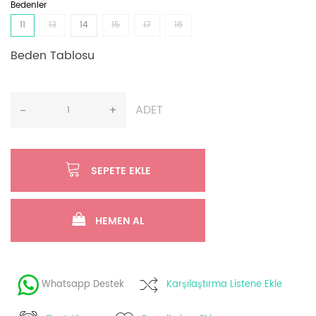
Bedenler
11
13
14
15
17
18
Beden Tablosu
ADET
-
+
SEPETE EKLE
HEMEN AL
Whatsapp Destek
Karşılaştırma Listene Ekle