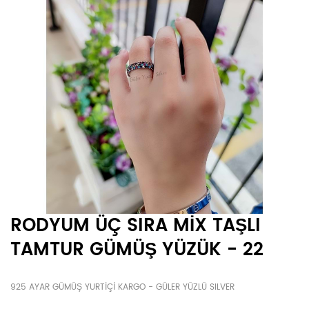
RODYUM ÜÇ SIRA MİX TAŞLI
TAMTUR GÜMÜŞ YÜZÜK - 22
925 AYAR GÜMÜŞ YURTİÇİ KARGO - GÜLER YÜZLÜ SILVER