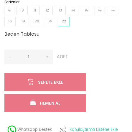
Bedenler
8
10
11
12
13
14
15
16
17
18
19
20
21
22
Beden Tablosu
ADET
-
+
SEPETE EKLE
HEMEN AL
Whatsapp Destek
Karşılaştırma Listene Ekle