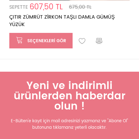
607,50 TL
SEPETTE
675,00 TL
ÇITIR ZÜMRÜT ZİRKON TAŞLI DAMLA GÜMÜŞ
YÜZÜK
SEÇENEKLERI GÖR
Yeni ve indirimli
ürünlerden haberdar
olun !
E-Bülten'e kayıt için mail adresinizi yazmanız ve "Abone Ol"
butonuna tıklamanız yeterli olacaktır.