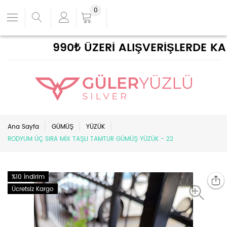
0
990₺ ÜZERİ ALIŞVERİŞLERDE KARG
Ana Sayfa
GÜMÜŞ
YÜZÜK
RODYUM ÜÇ SIRA MİX TAŞLI TAMTUR GÜMÜŞ YÜZÜK - 22
%10 İndirim
Ücretsiz Kargo