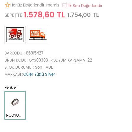
Henüz Değerlendirilmemiş
İlk Sen Değerlendir
1.578,60 TL
1.754,00 TL
SEPETTE
BARKODU
: 86915427
ÜRÜN KODU
: GYS00303-RODYUM KAPLAMA-22
STOK DURUMU
: Son 1 ADET
MARKASI
:
Güler Yüzlü Silver
Renkler
RODYUM BEYAZ