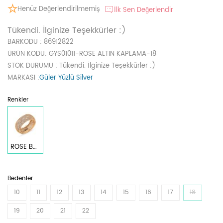
Henüz Değerlendirilmemiş
İlk Sen Değerlendir
Tükendi. İlginize Teşekkürler :)
BARKODU
: 86912822
ÜRÜN KODU
: GYS01011-ROSE ALTIN KAPLAMA-18
STOK DURUMU
: Tükendi. İlginize Teşekkürler :)
MARKASI
:
Güler Yüzlü Silver
Renkler
ROSE BAKIR
Bedenler
10
11
12
13
14
15
16
17
18
19
20
21
22