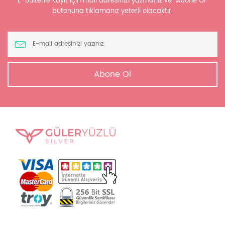
E-Bülten'e kayıt için mail adresinizi yazmanız ve "Abone Ol"
butonuna tıklamanız yeterli olacaktır.
Abone Ol