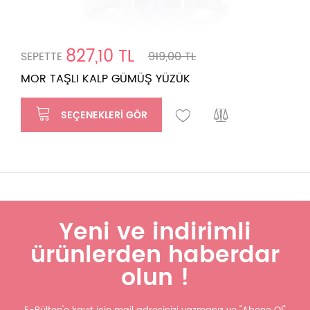
827,10 TL
SEPETTE
919,00 TL
MOR TAŞLI KALP GÜMÜŞ YÜZÜK
SEÇENEKLERI GÖR
Yeni ve indirimli
ürünlerden haberdar
olun !