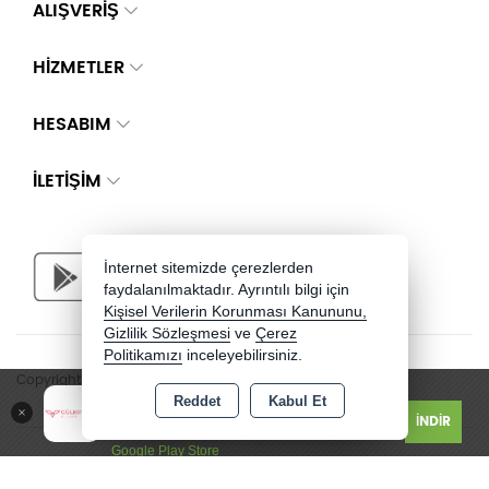
ALIŞVERİŞ
HİZMETLER
HESABIM
İLETIŞIM
İnternet sitemizde çerezlerden
faydalanılmaktadır. Ayrıntılı bilgi için
Kişisel Verilerin Korunması Kanununu,
Gizlilik Sözleşmesi
ve
Çerez
Politikamızı
inceleyebilirsiniz.
Copyright 2026 guleryuzlusilver.com - Tüm hakları saklıdır.
Güler Yüzlü Silver - Jewelry
Reddet
Kabul Et
İNDİR
Ücretsiz
Google Play Store
Bu site AKINSOFT E-Ticaret ile hazırlanmıştır.