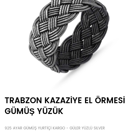
TRABZON KAZAZİYE EL ÖRMESİ
GÜMÜŞ YÜZÜK
925 AYAR GÜMÜŞ YURTİÇİ KARGO - GÜLER YÜZLÜ SILVER