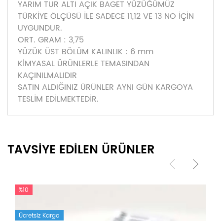
YARIM TUR ALTI AÇIK BAGET YÜZÜĞÜMÜZ
TÜRKİYE ÖLÇÜSÜ İLE SADECE 11,12 VE 13 NO İÇİN
UYGUNDUR.
ORT. GRAM : 3,75
YÜZÜK ÜST BÖLÜM KALINLIK : 6 mm
KİMYASAL ÜRÜNLERLE TEMASINDAN
KAÇINILMALIDIR
SATIN ALDIĞINIZ ÜRÜNLER AYNI GÜN KARGOYA
TESLİM EDİLMEKTEDİR.
TAVSİYE EDİLEN ÜRÜNLER
%10
Ücretsiz Kargo