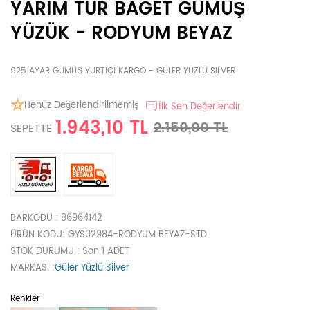
YARIM TUR BAGET GÜMÜŞ
YÜZÜK - RODYUM BEYAZ
925 AYAR GÜMÜŞ YURTİÇİ KARGO - GÜLER YÜZLÜ SILVER
Henüz Değerlendirilmemiş
İlk Sen Değerlendir
1.943,10 TL
2.159,00 TL
SEPETTE
BARKODU
: 86964142
ÜRÜN KODU
: GYS02984-RODYUM BEYAZ-STD
STOK DURUMU
: Son 1 ADET
MARKASI
:
Güler Yüzlü Silver
Renkler