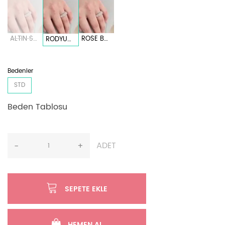
ALTIN SARI
ROSE BAKIR
RODYUM BEYAZ
Bedenler
STD
Beden Tablosu
ADET
-
+
SEPETE EKLE
HEMEN AL