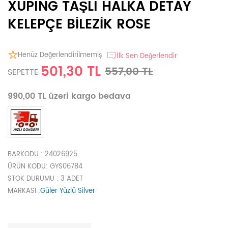
XUPING TAŞLI HALKA DETAY
KELEPÇE BİLEZİK ROSE
Henüz Değerlendirilmemiş
İlk Sen Değerlendir
501,30 TL
557,00 TL
SEPETTE
990,00 TL üzeri kargo bedava
BARKODU
: 24026925
ÜRÜN KODU
: GYS06784
STOK DURUMU
: 3 ADET
MARKASI
:
Güler Yüzlü Silver