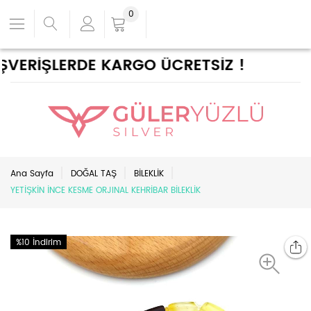
0
VERİŞLERDE KARGO ÜCRETSİZ !
Ana Sayfa
DOĞAL TAŞ
BİLEKLİK
YETİŞKİN İNCE KESME ORJINAL KEHRİBAR BİLEKLİK
%10 İndirim