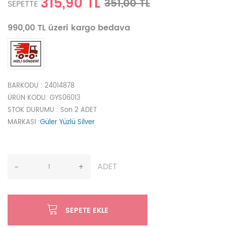
315,90 TL
351,00 TL
SEPETTE
990,00 TL üzeri kargo bedava
BARKODU
: 24014878
ÜRÜN KODU
: GYS06013
STOK DURUMU
: Son 2 ADET
MARKASI
:
Güler Yüzlü Silver
ADET
-
+
SEPETE EKLE