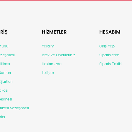
RİŞ
HİZMETLER
HESABIM
anunu
Yardım
Giriş Yap
Sözleşmesi
İstek ve Önerileriniz
Siparişlerim
itikası
Hakkımızda
Sipariş Takibi
artları
İletişim
Şartları
tikası
leşmesi
itikası Sözleşmesi
ler