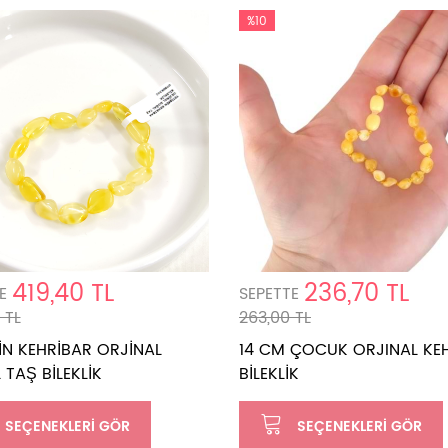
%10
419,40 TL
236,70 TL
E
SEPETTE
 TL
263,00 TL
İN KEHRİBAR ORJİNAL
14 CM ÇOCUK ORJINAL KE
TAŞ BİLEKLİK
BİLEKLİK
SEÇENEKLERI GÖR
SEÇENEKLERI GÖR