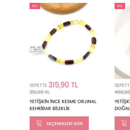
%10
%10
315,90 TL
SEPETTE
SEPETT
351,00 TL
466,00
YETİŞKİN İNCE KESME ORJINAL
YETİŞK
KEHRİBAR BİLEKLİK
DOĞAL 
SEÇENEKLERI GÖR