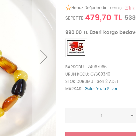
Henüz Değerlendirilmemiş
İlk
479,70 TL
533
SEPETTE
990,00 TL üzeri kargo beda
BARKODU
: 24067966
ÜRÜN KODU
: GYS09340
STOK DURUMU
: Son 2 ADET
MARKASI
:
Güler Yüzlü Silver
-
+