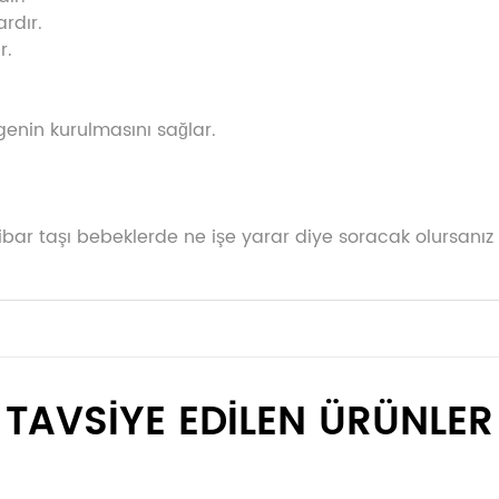
ardır.
r.
genin kurulmasını sağlar.
ibar taşı bebeklerde ne işe yarar diye soracak olursanız 
TAVSİYE EDİLEN ÜRÜNLER