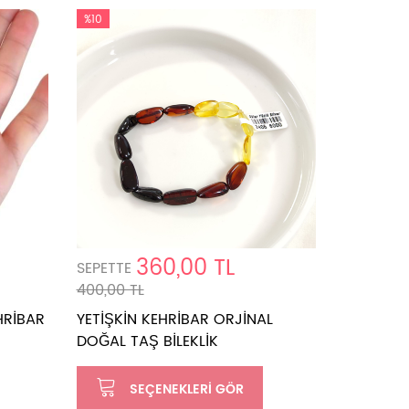
%10
%10
360,00 TL
SEPETTE
SEPETTE
400,00 TL
577,00 TL
HRİBAR
YETİŞKİN KEHRİBAR ORJİNAL
YETİŞKİN
DOĞAL TAŞ BİLEKLİK
DOĞAL TA
SEÇENEKLERI GÖR
SE