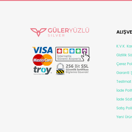
ALIŞVE
K.V.K. K
Gizlilik 
Çerez Pol
Garanti Ş
Teslimat 
İade Poli
İade Söz
Satış Pol
Yeni Ürün