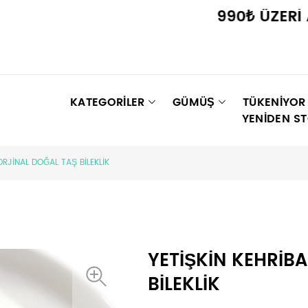
990₺ ÜZERİ ALIŞ
KATEGORİLER
GÜMÜŞ
TÜKENIYOR
YENIDEN S
ORJİNAL DOĞAL TAŞ BİLEKLİK
YETİŞKİN KEHRİB
BİLEKLİK