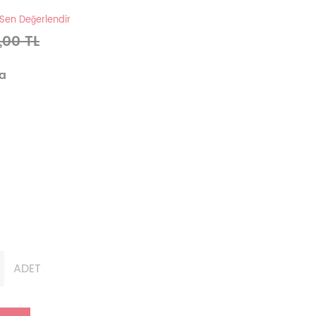
 Sen Değerlendir
,00 TL
va
ADET