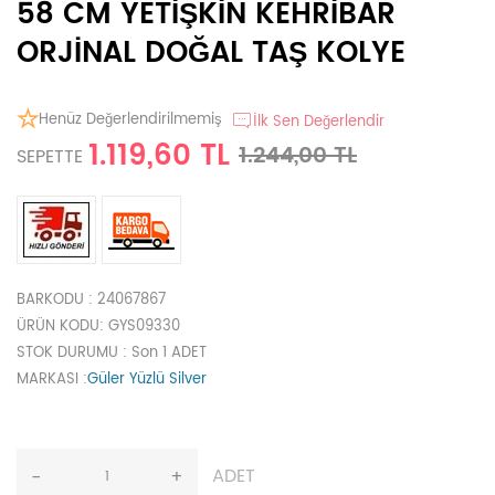
58 CM YETİŞKİN KEHRİBAR
ORJİNAL DOĞAL TAŞ KOLYE
Henüz Değerlendirilmemiş
İlk Sen Değerlendir
1.119,60 TL
1.244,00 TL
SEPETTE
BARKODU
: 24067867
ÜRÜN KODU
: GYS09330
STOK DURUMU
: Son 1 ADET
MARKASI
:
Güler Yüzlü Silver
ADET
-
+