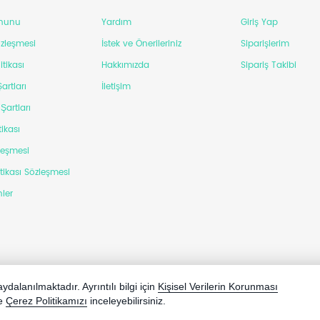
anunu
Yardım
Giriş Yap
Sözleşmesi
İstek ve Önerileriniz
Siparişlerim
itikası
Hakkımızda
Sipariş Takibi
artları
İletişim
Şartları
tikası
leşmesi
itikası Sözleşmesi
ler
dalanılmaktadır. Ayrıntılı bilgi için
Kişisel Verilerin Korunması
e
Çerez Politikamızı
inceleyebilirsiniz.