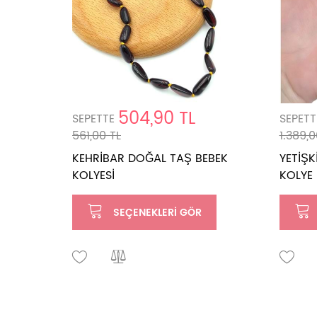
504,90 TL
SEPETTE
SEPETT
561,00 TL
1.389,0
KEHRİBAR DOĞAL TAŞ BEBEK
YETİŞK
KOLYESİ
KOLYE
SEÇENEKLERI GÖR