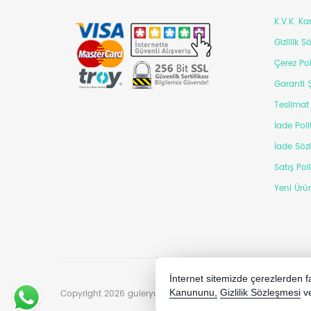
K.V.K. K
Gizlilik 
Çerez Pol
Garanti Ş
Teslimat 
İade Poli
İade Söz
Satış Pol
Yeni Ürün
İnternet sitemizde çerezlerden fay
Copyright 2026 guleryuzlusilver.com - Tüm hakları saklıdır.
Kanununu,
Gizlilik Sözleşmesi
v