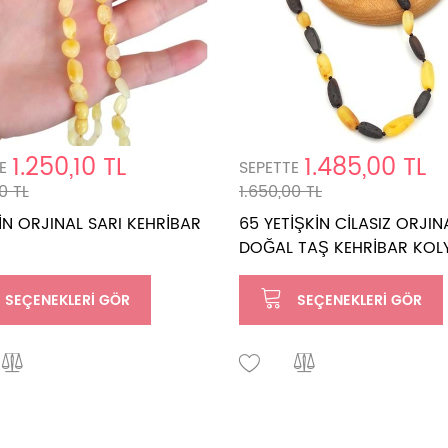
1.250,10 TL
1.485,00 TL
E
SEPETTE
0 TL
1.650,00 TL
İN ORJINAL SARI KEHRİBAR
65 YETİŞKİN CİLASIZ ORJIN
DOĞAL TAŞ KEHRİBAR KOL
SEÇENEKLERI GÖR
SEÇENEKLERI GÖR