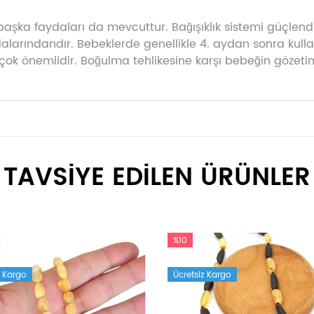
başka faydaları da mevcuttur. Bağışıklık sistemi güçlendi
ydalarındandır. Bebeklerde genellikle 4. aydan sonra kul
çok önemlidir. Boğulma tehlikesine karşı bebeğin gözeti
TAVSİYE EDİLEN ÜRÜNLER
%10
z Kargo
Ücretsiz Kargo