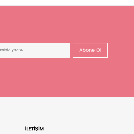
Abone Ol
İLETIŞIM