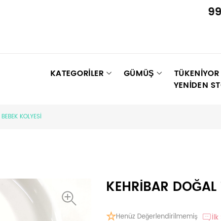
990₺ ÜZ
KATEGORİLER
GÜMÜŞ
TÜKENIYOR
YENIDEN S
BEBEK KOLYESİ
KEHRİBAR DOĞAL 
Henüz Değerlendirilmemiş
İlk