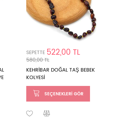
522,00 TL
SEPETTE
SEPETTE
580,00 TL
597,00 T
AL
KEHRİBAR DOĞAL TAŞ BEBEK
KEHRİBA
YE
KOLYESİ
KOLYESİ
SEÇENEKLERI GÖR
SE