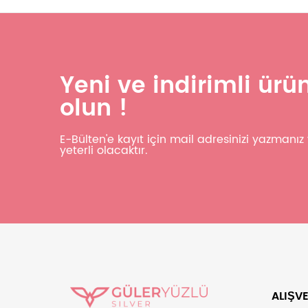
Yeni ve indirimli ür
olun !
E-Bülten'e kayıt için mail adresinizi yazmanı
yeterli olacaktır.
ALIŞVE