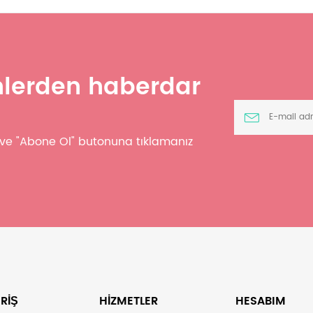
ünlerden haberdar
z ve "Abone Ol" butonuna tıklamanız
RİŞ
HİZMETLER
HESABIM