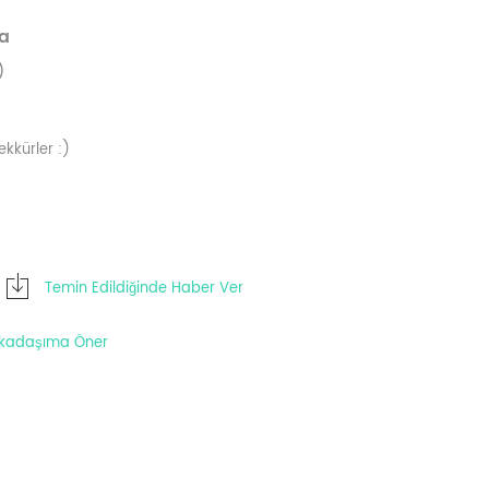
va
)
ekkürler :)
Temin Edildiğinde Haber Ver
kadaşıma Öner