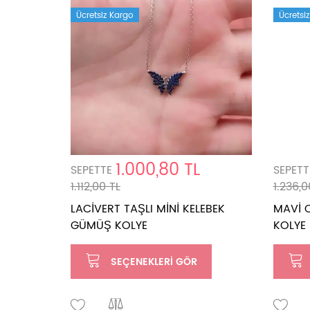
Ücretsiz Kargo
Ücretsi
1.000,80 TL
SEPETTE
SEPETT
1.112,00 TL
1.236,0
LACİVERT TAŞLI MİNİ KELEBEK
MAVİ 
GÜMÜŞ KOLYE
KOLYE
SEÇENEKLERI GÖR