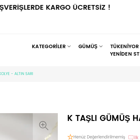
RİŞLERDE KARGO ÜCRETSİZ !
KATEGORİLER
GÜMÜŞ
TÜKENIYOR
YENIDEN S
OLYE - ALTIN SARI
K TAŞLI GÜMÜŞ HA
Henüz Değerlendirilmemiş
İlk