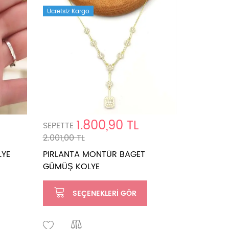
Ücretsiz K
Ücretsiz Kargo
1.800,90 TL
SEPETTE
SEPETTE
2.001,00 TL
1.247,00 
LYE
PIRLANTA MONTÜR BAGET
R TAŞLI
GÜMÜŞ KOLYE
SE
SEÇENEKLERI GÖR