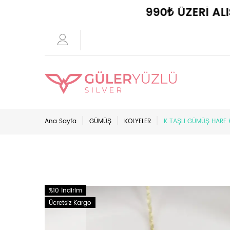
990₺ ÜZERİ ALIŞVE
Ana Sayfa
GÜMÜŞ
KOLYELER
K TAŞLI GÜMÜŞ HARF K
%10 İndirim
Ücretsiz Kargo