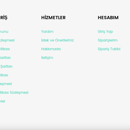
RİŞ
HİZMETLER
HESABIM
anunu
Yardım
Giriş Yap
Sözleşmesi
İstek ve Önerileriniz
Siparişlerim
itikası
Hakkımızda
Sipariş Takibi
artları
İletişim
Şartları
tikası
leşmesi
itikası Sözleşmesi
ler