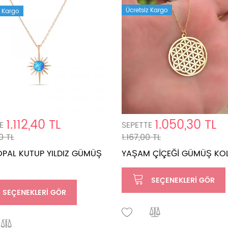
Ücretsiz Kargo
z Kargo
1.112,40 TL
1.050,30 TL
E
SEPETTE
0 TL
1.167,00 TL
OPAL KUTUP YILDIZ GÜMÜŞ
YAŞAM ÇİÇEĞİ GÜMÜŞ KO
SEÇENEKLERI GÖR
SEÇENEKLERI GÖR