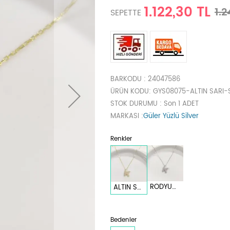
1.122,30 TL
1.2
SEPETTE
BARKODU
: 24047586
ÜRÜN KODU
: GYS08075-ALTIN SARI-
STOK DURUMU
: Son 1 ADET
MARKASI
:
Güler Yüzlü Silver
Renkler
RODYUM BEYAZ
ALTIN SARI
Bedenler