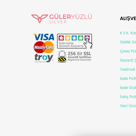
ALIŞVE
K.V.K. K
Gizlilik 
Çerez Pol
Garanti Ş
Teslimat 
İade Poli
İade Söz
Satış Pol
Yeni Ürün