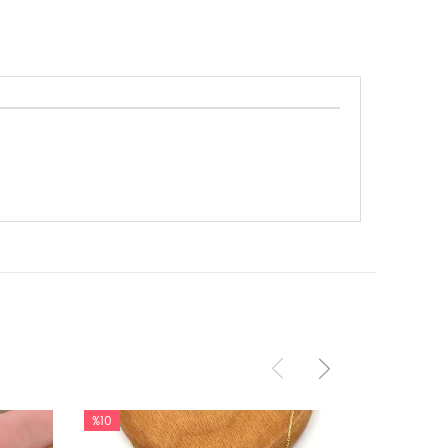
%10
%10