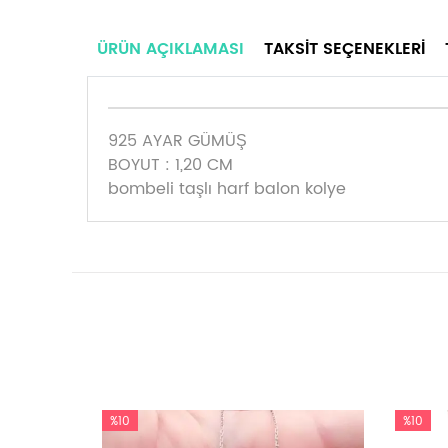
ÜRÜN AÇIKLAMASI
TAKSIT SEÇENEKLERI
925 AYAR GÜMÜŞ
BOYUT : 1,20 CM
bombeli taşlı harf balon kolye
%10
%10