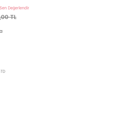
 Sen Değerlendir
,00 TL
va
STD