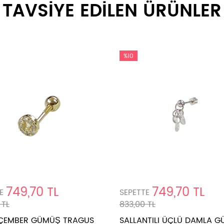
TAVSİYE EDİLEN ÜRÜNLER
%10
749,70 TL
749,70 TL
E
SEPETTE
 TL
833,00 TL
ÇEMBER GÜMÜŞ TRAGUS
SALLANTILI ÜÇLÜ DAMLA 