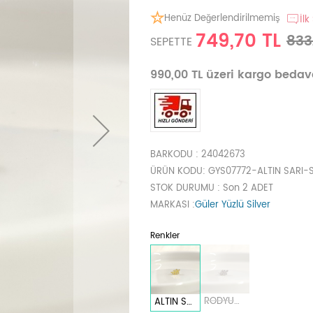
Henüz Değerlendirilmemiş
İlk
749,70 TL
833
SEPETTE
990,00 TL üzeri kargo beda
BARKODU
: 24042673
ÜRÜN KODU
: GYS07772-ALTIN SARI-
STOK DURUMU
: Son 2 ADET
MARKASI
:
Güler Yüzlü Silver
Renkler
RODYUM BEYAZ
ALTIN SARI