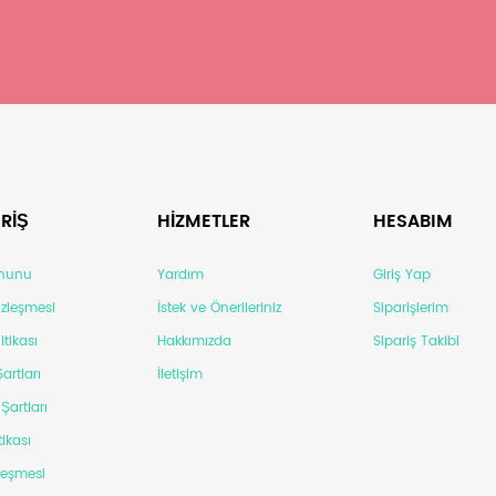
RİŞ
HİZMETLER
HESABIM
anunu
Yardım
Giriş Yap
Sözleşmesi
İstek ve Önerileriniz
Siparişlerim
itikası
Hakkımızda
Sipariş Takibi
artları
İletişim
Şartları
tikası
leşmesi