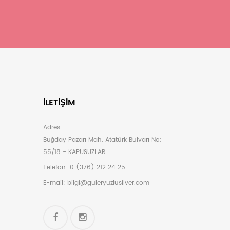
İLETIŞIM
Adres:
Buğday Pazarı Mah. Atatürk Bulvarı No:
55/18 - KAPUSUZLAR
Telefon:
0 (376) 212 24 25
E-mail:
bilgi@guleryuzlusilver.com