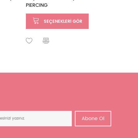
PIERCING
SEÇENEKLERI GÖR
Abone Ol