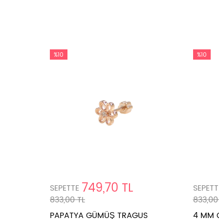
%10
%10
749,70 TL
SEPETTE
SEPETT
833,00 TL
833,00
PAPATYA GÜMÜŞ TRAGUS
4 MM 