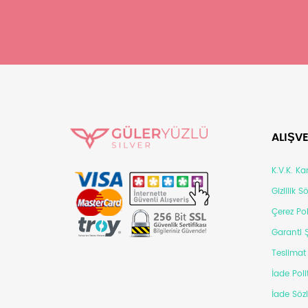
ALIŞVE
K.V.K. K
Gizlilik 
Çerez Pol
Garanti Ş
Teslimat 
İade Poli
İade Söz