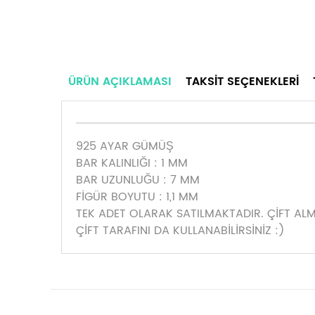
ÜRÜN AÇIKLAMASI
TAKSIT SEÇENEKLERI
925 AYAR GÜMÜŞ
BAR KALINLIĞI : 1 MM
BAR UZUNLUĞU : 7 MM
FİGÜR BOYUTU : 1,1 MM
TEK ADET OLARAK SATILMAKTADIR. ÇİFT ALMAK
ÇİFT TARAFINI DA KULLANABİLİRSİNİZ :)