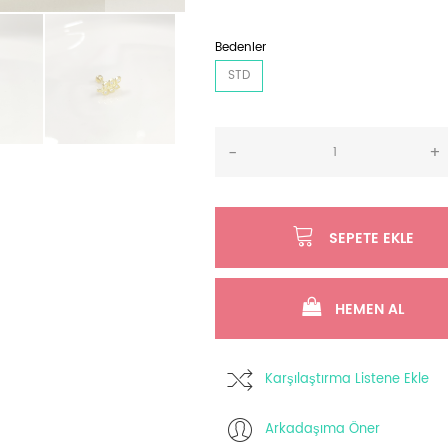
Bedenler
STD
-
+
SEPETE EKLE
HEMEN AL
Karşılaştırma Listene Ekle
Arkadaşıma Öner