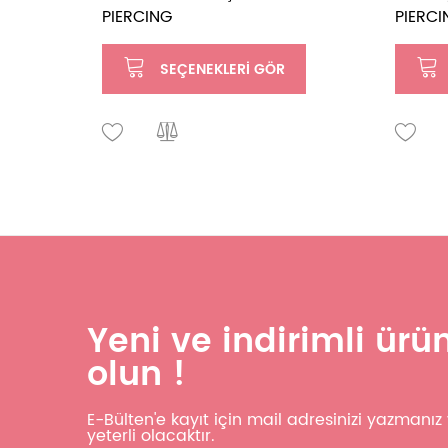
PIERCING
PIERCI
SEÇENEKLERI GÖR
Yeni ve indirimli ür
olun !
E-Bülten'e kayıt için mail adresinizi yazmanı
yeterli olacaktır.