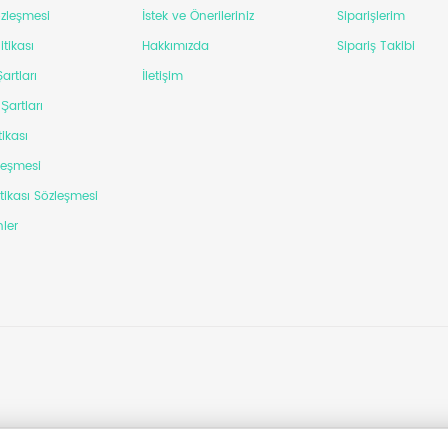
Sözleşmesi
İstek ve Önerileriniz
Siparişlerim
itikası
Hakkımızda
Sipariş Takibi
artları
İletişim
Şartları
tikası
leşmesi
itikası Sözleşmesi
ler