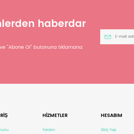
ünlerden haberdar
z ve "Abone Ol" butonuna tıklamanız
RİŞ
HİZMETLER
HESABIM
anunu
Yardım
Giriş Yap