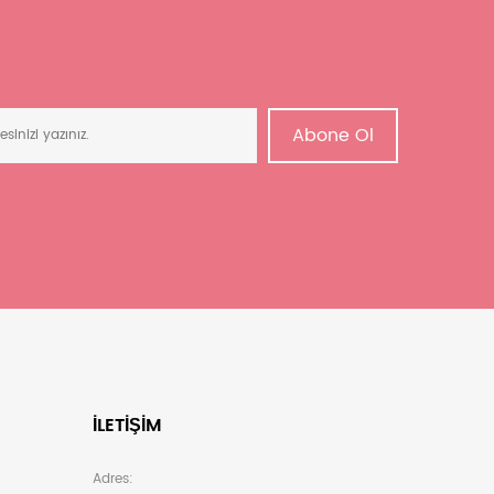
Abone Ol
İLETIŞIM
Adres: