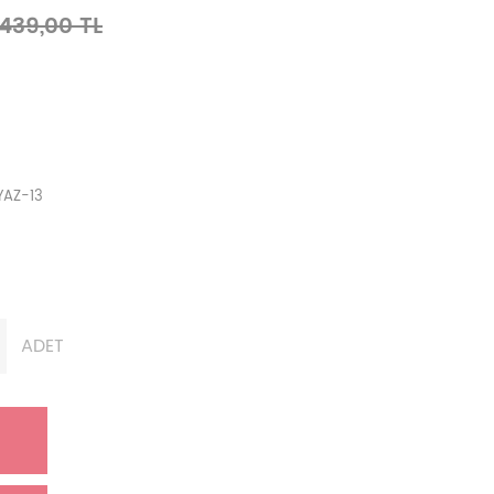
.439,00 TL
YAZ-13
ADET