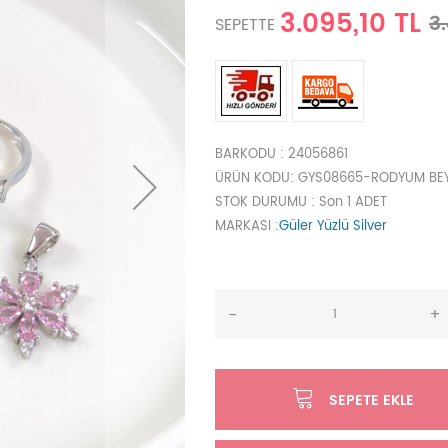
3.095,10 TL
3
SEPETTE
BARKODU
: 24056861
ÜRÜN KODU
: GYS08665-RODYUM BE
STOK DURUMU
: Son 1 ADET
MARKASI
:
Güler Yüzlü Silver
-
+
SEPETE EKLE