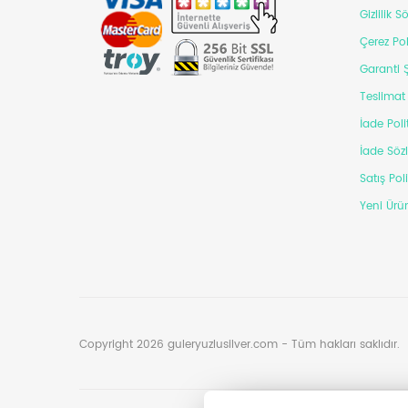
Gizlilik 
Çerez Pol
Garanti Ş
Teslimat 
İade Poli
İade Söz
Satış Pol
Yeni Ürün
Copyright 2026 guleryuzlusilver.com - Tüm hakları saklıdır.