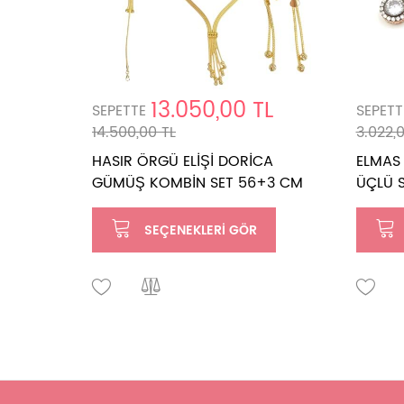
13.050,00 TL
SEPETTE
SEPETT
14.500,00 TL
3.022,
HASIR ÖRGÜ ELİŞİ DORİCA
ELMAS
GÜMÜŞ KOMBİN SET 56+3 CM
ÜÇLÜ 
SEÇENEKLERI GÖR