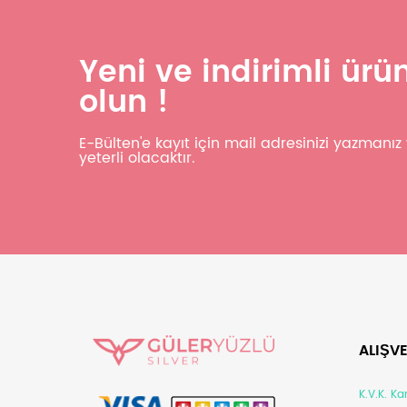
Yeni ve indirimli ür
olun !
E-Bülten'e kayıt için mail adresinizi yazmanı
yeterli olacaktır.
ALIŞVE
K.V.K. K