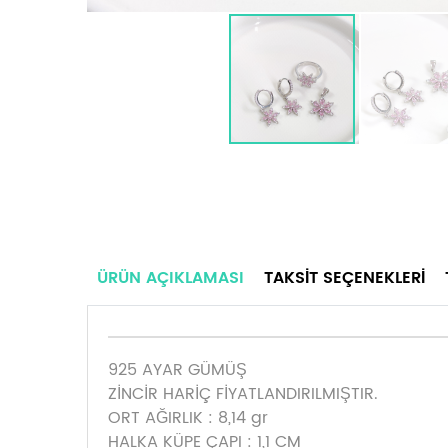
ÜRÜN AÇIKLAMASI
TAKSIT SEÇENEKLERI
925 AYAR GÜMÜŞ
ZİNCİR HARİÇ FİYATLANDIRILMIŞTIR.
ORT AĞIRLIK : 8,14 gr
HALKA KÜPE ÇAPI : 1,1 CM