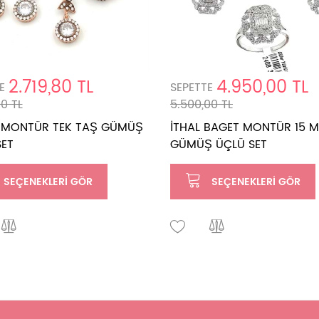
2.719,80 TL
4.950,00 TL
E
SEPETTE
00 TL
5.500,00 TL
 MONTÜR TEK TAŞ GÜMÜŞ
İTHAL BAGET MONTÜR 15 
SET
GÜMÜŞ ÜÇLÜ SET
SEÇENEKLERI GÖR
SEÇENEKLERI GÖR