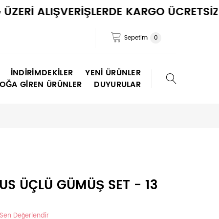
Rİ ALIŞVERİŞLERDE KARGO ÜCRETSİZ !
Sepetim
0
İNDIRIMDEKILER
YENI ÜRÜNLER
TOĞA GIREN ÜRÜNLER
DUYURULAR
US ÜÇLÜ GÜMÜŞ SET - 13
 Sen Değerlendir