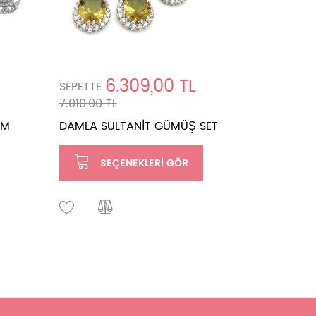
6.309,00 TL
SEPETTE
SEPETTE
7.010,00 TL
2.262,00 
MM
DAMLA SULTANİT GÜMÜŞ SET
MOR TAŞL
UCU GÜM
SEÇENEKLERI GÖR
SE