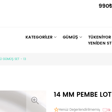
990₺ ÜZE
KATEGORİLER
GÜMÜŞ
TÜKENIYOR
YENIDEN S
Ü GÜMÜŞ SET - 13
14 MM PEMBE LOT
Henüz Değerlendirilmemiş
İlk