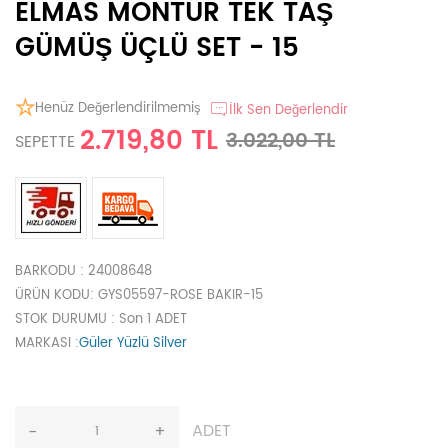
ELMAS MONTÜR TEK TAŞ
GÜMÜŞ ÜÇLÜ SET - 15
Henüz Değerlendirilmemiş
İlk Sen Değerlendir
2.719,80 TL
3.022,00 TL
SEPETTE
BARKODU
: 24008648
ÜRÜN KODU
: GYS05597-ROSE BAKIR-15
STOK DURUMU
: Son 1 ADET
MARKASI
:
Güler Yüzlü Silver
ADET
-
+