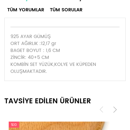
TÜM YORUMLAR
TÜM SORULAR
925 AYAR GÜMÜŞ
ORT AĞIRLIK :12,17 gr
BAGET BOYUT : 1,6 CM
ZİNCİR: 40+5 CM
KOMBİN SET YÜZÜK,KOLYE VE KÜPEDEN
OLUŞMAKTADIR.
TAVSİYE EDİLEN ÜRÜNLER
%10