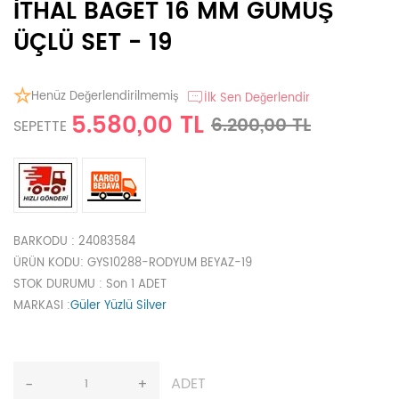
İTHAL BAGET 16 MM GÜMÜŞ
ÜÇLÜ SET - 19
Henüz Değerlendirilmemiş
İlk Sen Değerlendir
5.580,00 TL
6.200,00 TL
SEPETTE
BARKODU
: 24083584
ÜRÜN KODU
: GYS10288-RODYUM BEYAZ-19
STOK DURUMU
: Son 1 ADET
MARKASI
:
Güler Yüzlü Silver
ADET
-
+