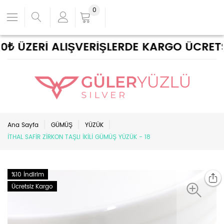
0
 ÜZERİ ALIŞVERİŞLERDE KARGO ÜCRETSİZ 
Ana Sayfa
GÜMÜŞ
YÜZÜK
İTHAL SAFİR ZİRKON TAŞLI İKİLİ GÜMÜŞ YÜZÜK - 18
%10 İndirim
Ücretsiz Kargo