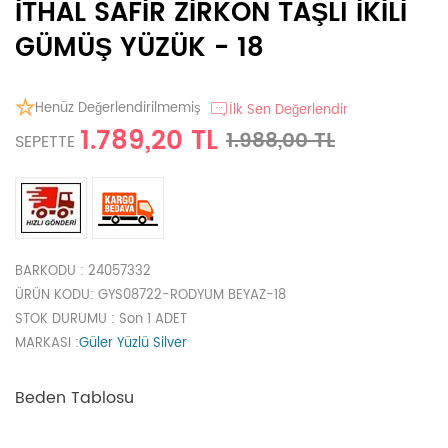
İTHAL SAFİR ZİRKON TAŞLI İKİLİ
GÜMÜŞ YÜZÜK - 18
Henüz Değerlendirilmemiş
İlk Sen Değerlendir
1.789,20 TL
1.988,00 TL
SEPETTE
BARKODU
: 24057332
ÜRÜN KODU
: GYS08722-RODYUM BEYAZ-18
STOK DURUMU
: Son 1 ADET
MARKASI
:
Güler Yüzlü Silver
Beden Tablosu