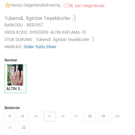
Henüz Değerlendirilmemiş
İlk Sen Değerlendir
Tükendi. İlginize Teşekkürler :)
BARKODU
: 86913157
ÜRÜN KODU
: GYS01009-ALTIN KAPLAMA-15
STOK DURUMU
: Tükendi. İlginize Teşekkürler :)
MARKASI
:
Güler Yüzlü Silver
Renkler
ALTIN SARI
Bedenler
11
13
14
15
16
17
18
19
20
21
22